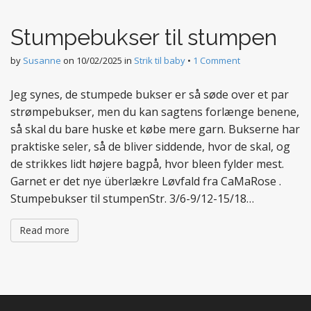
t
e
Stumpebukser til stumpen
n
t
by
Susanne
on
10/02/2025
in
Strik til baby
•
1 Comment
Jeg synes, de stumpede bukser er så søde over et par
strømpebukser, men du kan sagtens forlænge benene,
så skal du bare huske et købe mere garn. Bukserne har
praktiske seler, så de bliver siddende, hvor de skal, og
de strikkes lidt højere bagpå, hvor bleen fylder mest.
Garnet er det nye überlækre Løvfald fra CaMaRose .
Stumpebukser til stumpenStr. 3/6-9/12-15/18…
Read more