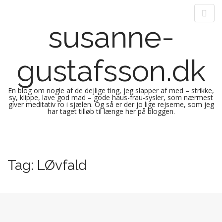
susanne-
gustafsson.dk
En blog om nogle af de dejlige ting, jeg slapper af med – strikke,
sy, klippe, lave god mad – gode haus-frau-sysler, som nærmest
giver meditativ ro i sjælen. Og så er der jo lige rejserne, som jeg
har taget tilløb til længe her på bloggen.
M
S
k
a
i
i
Tag:
LØvfald
p
n
t
m
o
e
c
n
o
n
u