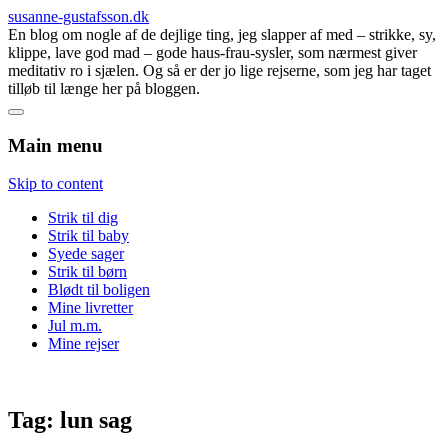
susanne-gustafsson.dk
En blog om nogle af de dejlige ting, jeg slapper af med – strikke, sy,
klippe, lave god mad – gode haus-frau-sysler, som nærmest giver
meditativ ro i sjælen. Og så er der jo lige rejserne, som jeg har taget
tilløb til længe her på bloggen.
Main menu
Skip to content
Strik til dig
Strik til baby
Syede sager
Strik til børn
Blødt til boligen
Mine livretter
Jul m.m.
Mine rejser
Tag:
lun sag