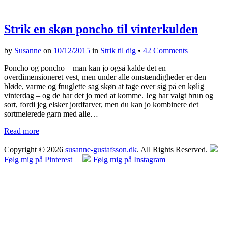
Strik en skøn poncho til vinterkulden
by
Susanne
on
10/12/2015
in
Strik til dig
•
42 Comments
Poncho og poncho – man kan jo også kalde det en
overdimensioneret vest, men under alle omstændigheder er den
bløde, varme og fnuglette sag skøn at tage over sig på en kølig
vinterdag – og de har det jo med at komme. Jeg har valgt brun og
sort, fordi jeg elsker jordfarver, men du kan jo kombinere det
sortmelerede garn med alle…
Read more
Copyright © 2026
susanne-gustafsson.dk
. All Rights Reserved.
Følg mig på Pinterest
Følg mig på Instagram