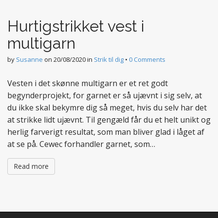
t
e
Hurtigstrikket vest i
n
t
multigarn
by
Susanne
on
20/08/2020
in
Strik til dig
•
0 Comments
Vesten i det skønne multigarn er et ret godt
begynderprojekt, for garnet er så ujævnt i sig selv, at
du ikke skal bekymre dig så meget, hvis du selv har det
at strikke lidt ujævnt. Til gengæld får du et helt unikt og
herlig farverigt resultat, som man bliver glad i låget af
at se på. Cewec forhandler garnet, som…
Read more