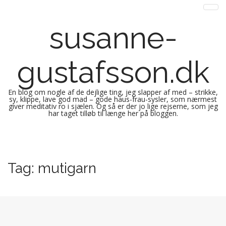
susanne-
gustafsson.dk
En blog om nogle af de dejlige ting, jeg slapper af med – strikke,
sy, klippe, lave god mad – gode haus-frau-sysler, som nærmest
giver meditativ ro i sjælen. Og så er der jo lige rejserne, som jeg
har taget tilløb til længe her på bloggen.
M
S
k
a
i
i
Tag:
mutigarn
p
n
t
m
o
e
c
n
o
n
u