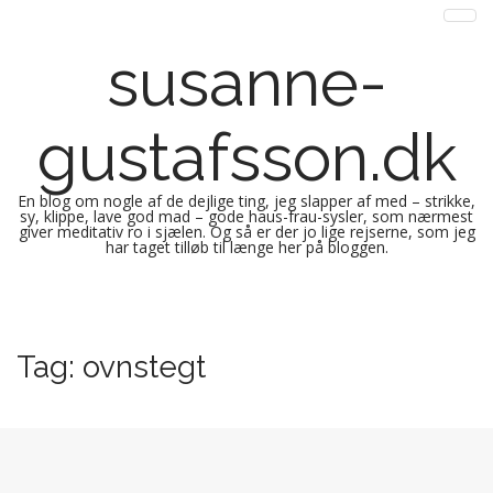
susanne-
gustafsson.dk
En blog om nogle af de dejlige ting, jeg slapper af med – strikke,
sy, klippe, lave god mad – gode haus-frau-sysler, som nærmest
giver meditativ ro i sjælen. Og så er der jo lige rejserne, som jeg
har taget tilløb til længe her på bloggen.
M
S
k
a
i
i
Tag:
ovnstegt
p
n
t
m
o
e
c
n
o
n
u