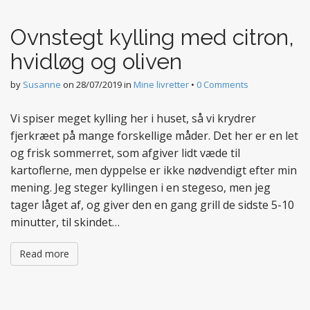
t
e
Ovnstegt kylling med citron,
n
t
hvidløg og oliven
by
Susanne
on
28/07/2019
in
Mine livretter
•
0 Comments
Vi spiser meget kylling her i huset, så vi krydrer
fjerkræet på mange forskellige måder. Det her er en let
og frisk sommerret, som afgiver lidt væde til
kartoflerne, men dyppelse er ikke nødvendigt efter min
mening. Jeg steger kyllingen i en stegeso, men jeg
tager låget af, og giver den en gang grill de sidste 5-10
minutter, til skindet…
Read more