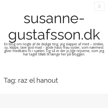
susanne-
gustafsson.dk
En blog om nogle af de dejlige ting, jeg slapper af med – strikke,
sy, klippe, lave god mad – gode haus-frau-sysler, som nærmest
giver meditativ ro i sjælen. Og så er der jo lige rejserne, som jeg
har taget tilløb til længe her på bloggen.
M
S
k
a
i
i
Tag:
raz el hanout
p
n
t
m
o
e
c
n
o
n
u