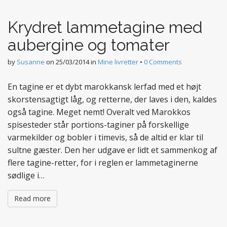
t
e
Krydret lammetagine med
n
t
aubergine og tomater
by
Susanne
on
25/03/2014
in
Mine livretter
•
0 Comments
En tagine er et dybt marokkansk lerfad med et højt
skorstensagtigt låg, og retterne, der laves i den, kaldes
også tagine. Meget nemt! Overalt ved Marokkos
spisesteder står portions-taginer på forskellige
varmekilder og bobler i timevis, så de altid er klar til
sultne gæster. Den her udgave er lidt et sammenkog af
flere tagine-retter, for i reglen er lammetaginerne
sødlige i…
Read more