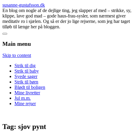
susanne-gustafsson.dk
En blog om nogle af de dejlige ting, jeg slapper af med – strikke, sy,
klippe, lave god mad – gode haus-frau-sysler, som nærmest giver
meditativ ro i sjælen. Og så er der jo lige rejserne, som jeg har taget
tilløb til længe her på bloggen.
Main menu
Skip to content
Strik til dig
Strik til baby
Syede sager
Strik til børn
Blødt til boligen
Mine livretter
Jul m.m.
Mine rejser
Tag:
sjov pynt