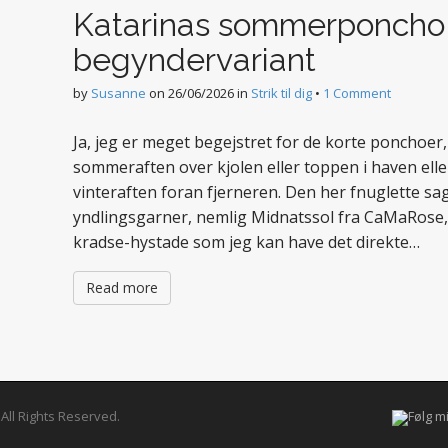
Katarinas sommerponcho
begyndervariant
by
Susanne
on
26/06/2026
in
Strik til dig
•
1 Comment
Ja, jeg er meget begejstret for de korte ponchoer
sommeraften over kjolen eller toppen i haven elle
vinteraften foran fjerneren. Den her fnuglette sag 
yndlingsgarner, nemlig Midnatssol fra CaMaRose, o
kradse-hystade som jeg kan have det direkte…
Read more
. All Rights Reserved.
Følg m