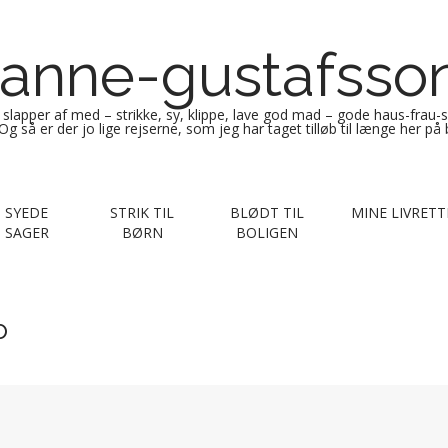
anne-gustafsso
g slapper af med – strikke, sy, klippe, lave god mad – gode haus-frau-
Og så er der jo lige rejserne, som jeg har taget tilløb til længe her på
SYEDE
STRIK TIL
BLØDT TIL
MINE LIVRETT
SAGER
BØRN
BOLIGEN
o