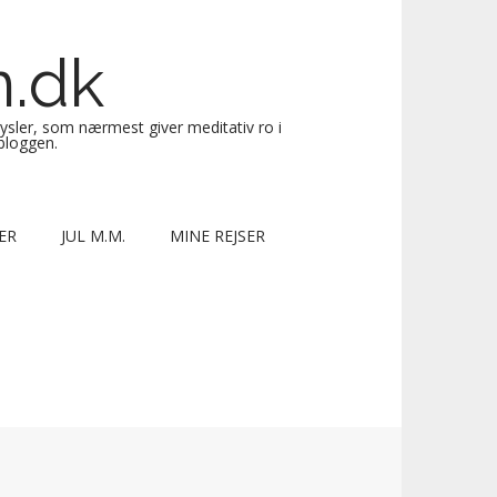
n.dk
sysler, som nærmest giver meditativ ro i
 bloggen.
ER
JUL M.M.
MINE REJSER