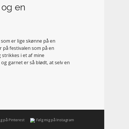
 og en
, som er lige skønne på en
r på festivalen som på en
strikkes i et af mine
g garnet er så blødt, at selv en
ig på Pinterest
Følg mig på Instagram