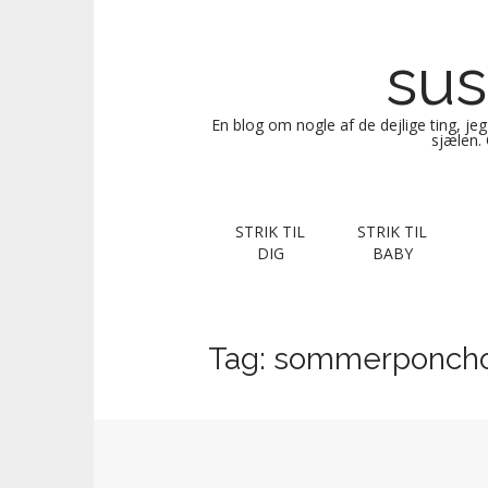
sus
En blog om nogle af de dejlige ting, je
sjælen. 
M
S
STRIK TIL
STRIK TIL
k
a
DIG
BABY
i
i
p
n
t
m
o
Tag:
sommerponch
e
c
n
o
n
u
t
e