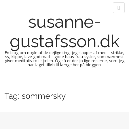
susanne-
gustafsson.dk
En blog om nogle af de dejlige ting, jeg slapper af med – strikke,
sy, klippe, lave god mad – gode haus-frau-sysler, som nærmest
giver meditativ ro i sjælen. Og så er der jo lige rejserne, som jeg
har taget tilløb til længe her på bloggen.
M
S
k
a
i
i
Tag:
sommersky
p
n
t
m
o
e
c
n
o
n
u