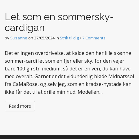
t
e
Let som en sommersky-
n
t
cardigan
by
Susanne
on
27/05/2024
in
Strik til dig
•
7 Comments
Det er ingen overdrivelse, at kalde den her lille skønne
sommer-cardi let som en fjer eller sky, for den vejer
bare 100 g i str. medium, så det er en ven, du kan have
med overalt. Garnet er det vidunderlig bløde Midnatssol
fra CaMaRose, og selv jeg, som en kradse-hystade kan
ikke får det til at drille min hud. Modellen…
Read more