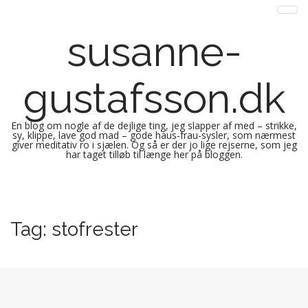
susanne-
gustafsson.dk
En blog om nogle af de dejlige ting, jeg slapper af med – strikke,
sy, klippe, lave god mad – gode haus-frau-sysler, som nærmest
giver meditativ ro i sjælen. Og så er der jo lige rejserne, som jeg
har taget tilløb til længe her på bloggen.
M
S
k
a
i
i
Tag:
stofrester
p
n
t
m
o
e
c
n
o
n
u