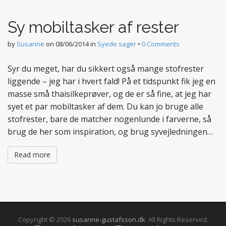
t
e
Sy mobiltasker af rester
n
t
by
Susanne
on
08/06/2014
in
Syede sager
•
0 Comments
Syr du meget, har du sikkert også mange stofrester
liggende – jeg har i hvert fald! På et tidspunkt fik jeg en
masse små thaisilkeprøver, og de er så fine, at jeg har
syet et par mobiltasker af dem. Du kan jo bruge alle
stofrester, bare de matcher nogenlunde i farverne, så
brug de her som inspiration, og brug syvejledningen…
Read more
Copyright © 2026
susanne-gustafsson.dk
. All Rights Reserved.