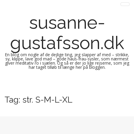
susanne-
gustafsson.dk
En blog om nogle af de dejlige ting, jeg slapper af med – strikke,
sy, klippe, lave god mad – gode haus-frau-sysler, som nærmest
giver meditativ ro i sjælen. Og så er der jo lige rejserne, som jeg
har taget tilløb til længe her på bloggen.
M
S
k
a
i
i
Tag:
str. S-M-L-XL
p
n
t
m
o
e
c
n
o
n
u