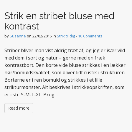
t
e
Strik en stribet bluse med
n
t
kontrast
by
Susanne
on
22/02/2015
in
Strik til dig
•
10 Comments
Striber bliver man vist aldrig træt af, og jeg er især vild
med dem i sort og natur – gerne med en fræk
kontrastbort. Den korte vide bluse strikkes i en lækker
hør/bomuldskvalitet, som bliver lidt rustik i strukturen.
Borterne er i ren bomuld og strikkes i et lille
strikturmønster. Alt beskrives i strikkeopskriften, som
er i str. S-M-L-XL. Brug…
Read more