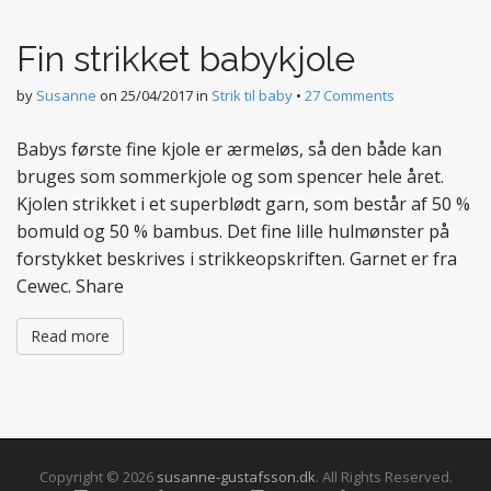
t
e
Fin strikket babykjole
n
t
by
Susanne
on
25/04/2017
in
Strik til baby
•
27 Comments
Babys første fine kjole er ærmeløs, så den både kan
bruges som sommerkjole og som spencer hele året.
Kjolen strikket i et superblødt garn, som består af 50 %
bomuld og 50 % bambus. Det fine lille hulmønster på
forstykket beskrives i strikkeopskriften. Garnet er fra
Cewec. Share
Read more
Copyright © 2026
susanne-gustafsson.dk
. All Rights Reserved.