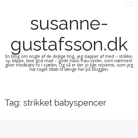
susanne-
gustafsson.dk
En blog om nogle af de dejlige ting, jeg slapper af med – strikke,
sy, klippe, lave god mad – gode haus-frau-sysler, som nærmest
giver meditativ ro i sjælen. Og så er der jo lige rejserne, som jeg
har taget tilløb til længe her på bloggen.
M
S
k
a
i
i
Tag:
strikket babyspencer
p
n
t
m
o
e
c
n
o
n
u