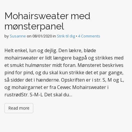
t
e
Mohairsweater med
n
t
mønsterpanel
by
Susanne
on
08/01/2020
in
Strik til dig
•
4 Comments
Helt enkel, lun og dejlig. Den lækre, bløde
mohairsweater er lidt længere bagpå og strikkes med
et smukt hulmønster midt foran. Mønsteret beskrives
pind for pind, og du skal kun strikke det et par gange,
så sidder det i hænderne. Opskriften er i str. S, M og L,
og mohairgarnet er fra Cewec Mohairsweater i
rustrødStr. S-M-L Det skal du…
Read more