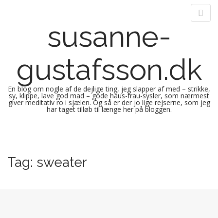
susanne-
gustafsson.dk
En blog om nogle af de dejlige ting, jeg slapper af med – strikke,
sy, klippe, lave god mad – gode haus-frau-sysler, som nærmest
giver meditativ ro i sjælen. Og så er der jo lige rejserne, som jeg
har taget tilløb til længe her på bloggen.
M
S
k
a
i
i
Tag:
sweater
p
n
t
m
o
e
c
n
o
n
u