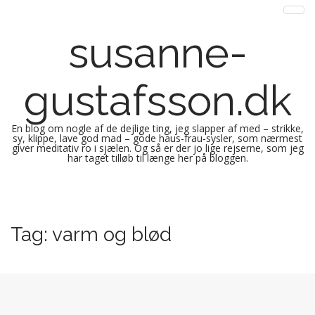
susanne-
gustafsson.dk
En blog om nogle af de dejlige ting, jeg slapper af med – strikke,
sy, klippe, lave god mad – gode haus-frau-sysler, som nærmest
giver meditativ ro i sjælen. Og så er der jo lige rejserne, som jeg
har taget tilløb til længe her på bloggen.
M
S
k
a
i
i
Tag:
varm og blød
p
n
t
m
o
e
c
n
o
n
u