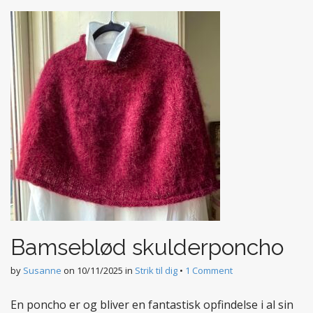
t
e
n
t
Bamseblød skulderponcho
by
Susanne
on
10/11/2025
in
Strik til dig
•
1 Comment
En poncho er og bliver en fantastisk opfindelse i al sin