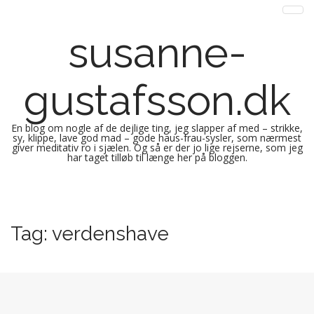
susanne-
gustafsson.dk
En blog om nogle af de dejlige ting, jeg slapper af med – strikke,
sy, klippe, lave god mad – gode haus-frau-sysler, som nærmest
giver meditativ ro i sjælen. Og så er der jo lige rejserne, som jeg
har taget tilløb til længe her på bloggen.
M
S
k
a
i
i
Tag:
verdenshave
p
n
t
m
o
e
c
n
o
n
u