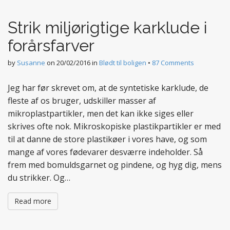
t
e
Strik miljørigtige karklude i
n
t
forårsfarver
by
Susanne
on
20/02/2016
in
Blødt til boligen
•
87 Comments
Jeg har før skrevet om, at de syntetiske karklude, de
fleste af os bruger, udskiller masser af
mikroplastpartikler, men det kan ikke siges eller
skrives ofte nok. Mikroskopiske plastikpartikler er med
til at danne de store plastikøer i vores have, og som
mange af vores fødevarer desværre indeholder. Så
frem med bomuldsgarnet og pindene, og hyg dig, mens
du strikker. Og…
Read more