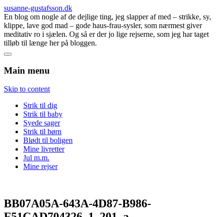
susanne-gustafsson.dk
En blog om nogle af de dejlige ting, jeg slapper af med – strikke, sy,
klippe, lave god mad – gode haus-frau-sysler, som nærmest giver
meditativ ro i sjælen. Og så er der jo lige rejserne, som jeg har taget
tilløb til længe her på bloggen.
Main menu
Skip to content
Strik til dig
Strik til baby
Syede sager
Strik til børn
Blødt til boligen
Mine livretter
Jul m.m.
Mine rejser
BB07A05A-643A-4D87-B986-
F51CAD704326_1_201_a