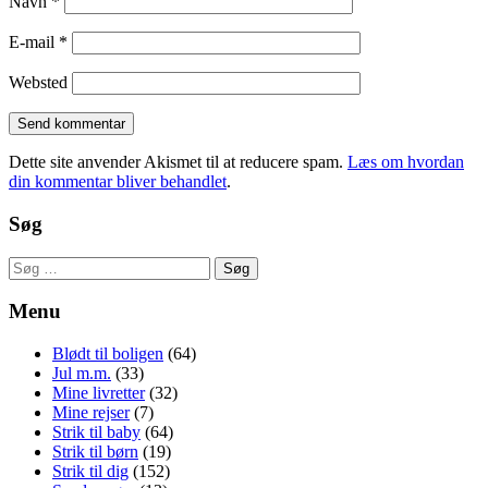
Navn
*
E-mail
*
Websted
Dette site anvender Akismet til at reducere spam.
Læs om hvordan
din kommentar bliver behandlet
.
Søg
Søg
efter:
Menu
Blødt til boligen
(64)
Jul m.m.
(33)
Mine livretter
(32)
Mine rejser
(7)
Strik til baby
(64)
Strik til børn
(19)
Strik til dig
(152)