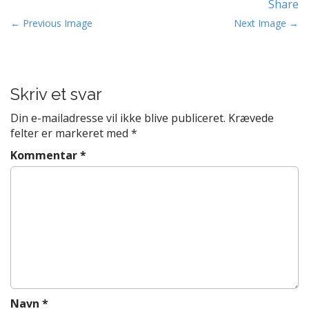
Share
t
P
e
← Previous Image
Next Image →
n
o
t
s
t
Skriv et svar
n
a
Din e-mailadresse vil ikke blive publiceret.
Krævede
v
felter er markeret med
*
i
Kommentar
*
g
a
t
i
o
n
Navn
*