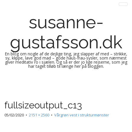
susanne-
gustafsson.dk
En blog om nogle af de dejlige ting, jeg slapper af med – strikke,
sy, klippe, lave god mad – gode haus-frau-sysler, som nærmest
giver meditativ ro i sjælen. Og så er der jo lige rejserne, som jeg
har taget tilløb til længe her på bloggen.
M
S
k
a
i
i
p
n
fullsizeoutput_c13
t
m
o
e
05/02/2020
•
2151 × 2560
•
Vårgrøn vest i strukturmønster
c
n
o
n
u