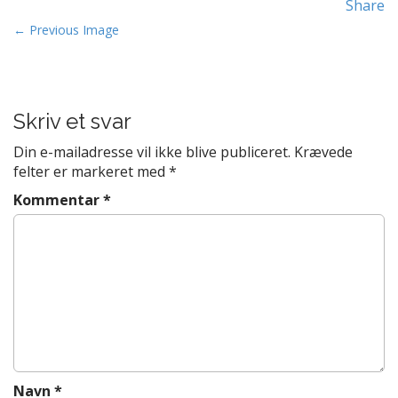
Share
t
P
e
← Previous Image
n
o
t
s
t
Skriv et svar
n
a
Din e-mailadresse vil ikke blive publiceret.
Krævede
v
felter er markeret med
*
i
Kommentar
*
g
a
t
i
o
n
Navn
*