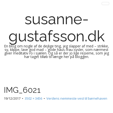
susanne-
gustafsson.dk
En blog om nogle af de dejlige ting, jeg slapper af med – strikke,
sy, klippe, lave god mad – gode haus-frau-sysler, som nærmest
giver meditativ ro i sjælen. Og så er der jo lige rejserne, som jeg
har taget tilløb til længe her på bloggen.
M
S
k
a
i
i
p
n
IMG_6021
t
m
o
e
19/12/2017
•
3502 × 3456
•
Verdens nemmeste vest til børnehaven
c
n
o
n
u