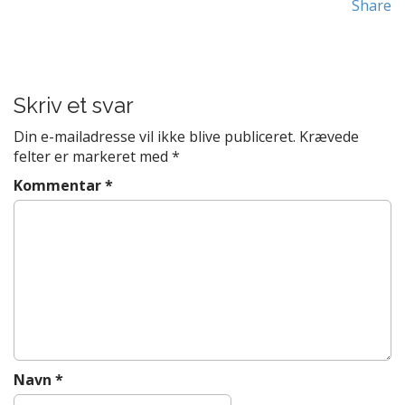
Share
t
P
e
n
o
t
s
t
Skriv et svar
n
Din e-mailadresse vil ikke blive publiceret.
Krævede
a
felter er markeret med
*
v
Kommentar
*
i
g
a
t
i
o
n
Navn
*