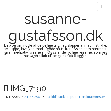
susanne-
gustafsson.dk
En blog om nogle af de dejlige ting, jeg slapper af med – strikke,
sy, klippe, lave god mad – gode haus-frau-sysler, som nærmest
giver meditativ ro i sjælen. Og så er der jo lige rejserne, som jeg
har taget tilløb til længe her på bloggen.
M
S
k
a
i
i
p
n
IMG_7190
t
m
o
e
21/11/2019
•
2427 × 2560
•
Blækblå strikket pude i strukturmønster
c
n
o
n
u