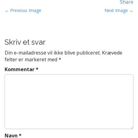
Share
t
P
e
← Previous Image
Next Image →
n
o
t
s
t
Skriv et svar
n
a
Din e-mailadresse vil ikke blive publiceret.
Krævede
v
felter er markeret med
*
i
Kommentar
*
g
a
t
i
o
n
Navn
*