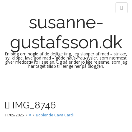
susanne-
gustafsson.dk
En blog om nogle af de dejlige ting, jeg slapper af med – strikke,
sy, klippe, lave god mad – gode haus-frau-sysler, som nærmest
giver meditativ ro i sjælen. Og så er der jo lige rejserne, som jeg
har taget tilløb til længe her på bloggen.
M
S
k
a
i
i
p
n
IMG_8746
t
m
o
e
11/05/2025
•
×
•
Boblende Cava Cardi
c
n
o
n
u