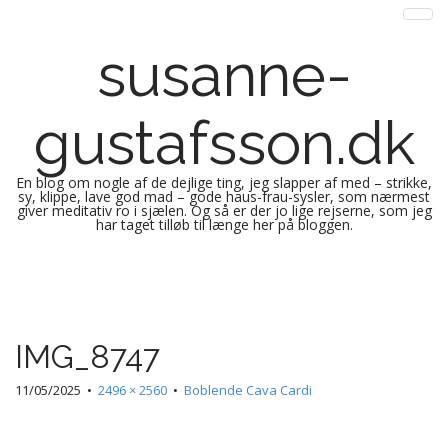
susanne-
gustafsson.dk
En blog om nogle af de dejlige ting, jeg slapper af med – strikke,
sy, klippe, lave god mad – gode haus-frau-sysler, som nærmest
giver meditativ ro i sjælen. Og så er der jo lige rejserne, som jeg
har taget tilløb til længe her på bloggen.
M
S
k
a
i
i
p
n
IMG_8747
t
m
o
e
11/05/2025
•
2496 × 2560
•
Boblende Cava Cardi
c
n
o
n
u