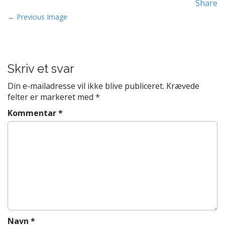
Share
t
P
e
← Previous Image
n
o
t
s
t
Skriv et svar
n
a
Din e-mailadresse vil ikke blive publiceret.
Krævede
v
felter er markeret med
*
i
Kommentar
*
g
a
t
i
o
n
Navn
*