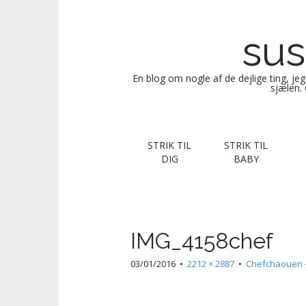
sus
En blog om nogle af de dejlige ting, je
sjælen. 
M
S
STRIK TIL
STRIK TIL
k
a
DIG
BABY
i
i
p
n
t
m
o
e
c
IMG_4158chef
n
o
n
u
03/01/2016
•
2212 × 2887
•
Chefchaouen –
t
e