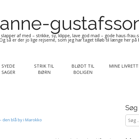
anne-gustafsso
g slapper af med – strikke, sy, klippe, lave god mad – gode haus-frau-
Og så er der jo lige rejserne, som jeg har taget tilløb til længe her på
SYEDE
STRIK TIL
BLØDT TIL
MINE LIVRETT
SAGER
BØRN
BOLIGEN
Søg
Søg
 den blå by i Marokko
efter: