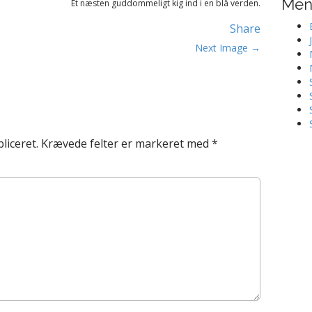
Me
Et næsten guddommeligt kig ind i en blå verden.
Share
Next Image →
liceret.
Krævede felter er markeret med
*