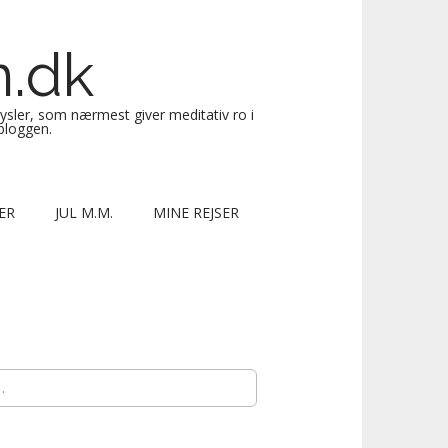
n.dk
sysler, som nærmest giver meditativ ro i
 bloggen.
ER
JUL M.M.
MINE REJSER