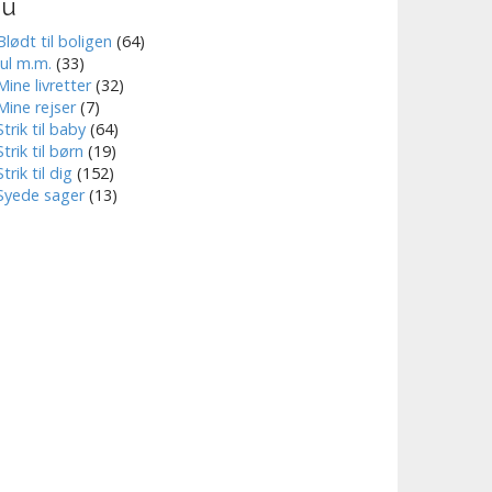
nu
Blødt til boligen
(64)
Jul m.m.
(33)
Mine livretter
(32)
Mine rejser
(7)
Strik til baby
(64)
Strik til børn
(19)
Strik til dig
(152)
Syede sager
(13)