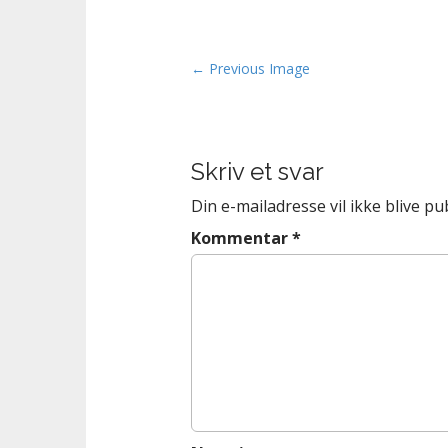
n
t
P
← Previous Image
o
s
t
Skriv et svar
n
a
Din e-mailadresse vil ikke blive pub
v
Kommentar
*
i
g
a
t
i
o
n