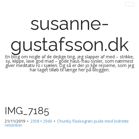
susanne-
gustafsson.dk
En blog om nogle af de dejlige ting, jeg slapper af med – strikke,
sy, klippe, lave god mad – gode haus-frau-sysler, som nærmest
giver meditativ ro i sjælen. Og så er der jo lige rejserne, som jeg
har taget tilløb til længe her på bloggen.
M
S
k
a
i
i
p
n
IMG_7185
t
m
o
e
21/11/2019
•
2358 × 2560
•
Chunky flaskegrøn pude med lodrette
c
retstriber
n
o
n
u