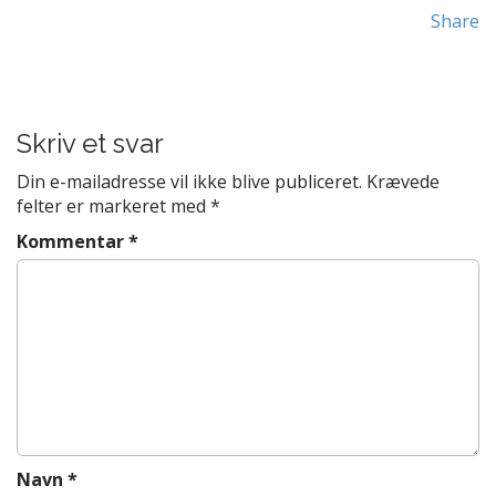
t
Share
e
P
n
o
t
s
t
Skriv et svar
n
Din e-mailadresse vil ikke blive publiceret.
Krævede
a
felter er markeret med
*
v
Kommentar
*
i
g
a
t
i
o
n
Navn
*