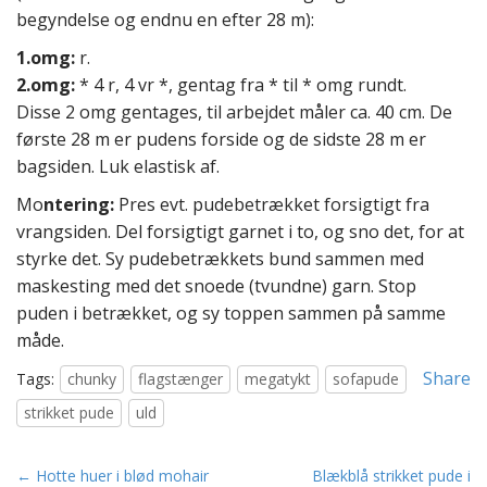
begyndelse og endnu en efter 28 m):
1.omg:
r.
2.omg:
* 4 r, 4 vr *, gentag fra * til * omg rundt.
Disse 2 omg gentages, til arbejdet måler ca. 40 cm. De
første 28 m er pudens forside og de sidste 28 m er
bagsiden. Luk elastisk af.
Mo
ntering:
Pres evt. pudebetrækket forsigtigt fra
vrangsiden. Del forsigtigt garnet i to, og sno det, for at
styrke det. Sy pudebetrækkets bund sammen med
maskesting med det snoede (tvundne) garn. Stop
puden i betrækket, og sy toppen sammen på samme
måde.
Share
Tags:
chunky
flagstænger
megatykt
sofapude
strikket pude
uld
P
← Hotte huer i blød mohair
Blækblå strikket pude i