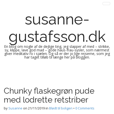
susanne-
gustafsson.dk
En blog om nogle af de dejlige ting, jeg slapper af med – strikke,
sy, klippe, lave god mad – gode haus-frau-sysler, som nærmest
giver meditativ ro i sjælen. Og så er der jo lige rejserne, som jeg
har taget tilløb til længe her på bloggen.
M
S
k
a
i
i
p
n
Chunky flaskegrøn pude
t
m
o
med lodrette retstriber
e
c
n
o
by
Susanne
on
21/11/2019
in
Blødt til boligen
•
0 Comments
n
u