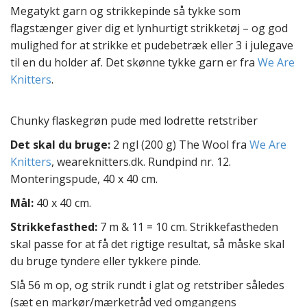
t
Megatykt garn og strikkepinde så tykke som
e
flagstænger giver dig et lynhurtigt strikketøj – og god
n
mulighed for at strikke et pudebetræk eller 3 i julegave
t
til en du holder af. Det skønne tykke garn er fra
We Are
Knitters
.
Chunky flaskegrøn pude med lodrette retstriber
Det skal du bruge:
2 ngl (200 g) The Wool fra
We Are
Knitters
, weareknitters.dk. Rundpind nr. 12.
Monteringspude, 40 x 40 cm.
Mål:
40 x 40 cm.
Strikkefasthed:
7 m & 11 = 10 cm. Strikkefastheden
skal passe for at få det rigtige resultat, så måske skal
du bruge tyndere eller tykkere pinde.
Slå 56 m op, og strik rundt i glat og retstriber således
(sæt en markør/mærketråd ved omgangens