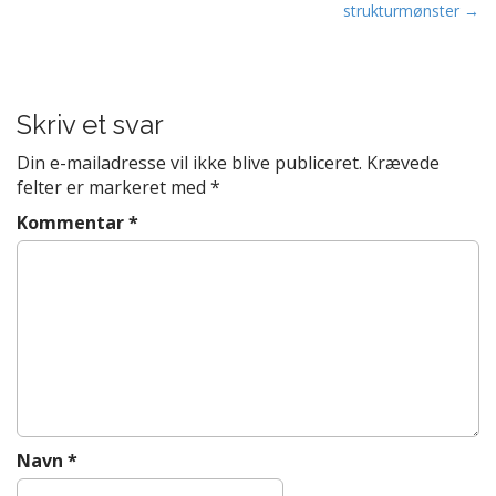
strukturmønster →
o
s
t
n
Skriv et svar
a
v
Din e-mailadresse vil ikke blive publiceret.
Krævede
felter er markeret med
*
i
g
Kommentar
*
a
t
i
o
n
Navn
*