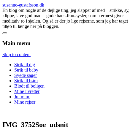
susanne-gustafsson.dk
En blog om nogle af de dejlige ting, jeg slapper af med – strikke, sy,
klippe, lave god mad – gode haus-frau-sysler, som nærmest giver
meditativ ro i sjælen. Og så er der jo lige rejserne, som jeg har taget
tilløb til længe her på bloggen.
Main menu
Skip to content
Strik til dig
Strik til baby
Syede sager
Strik til børn
Blødt til boligen
Mine livretter
Jul m.m.
Mine rejser
IMG_3752Soe_udsnit