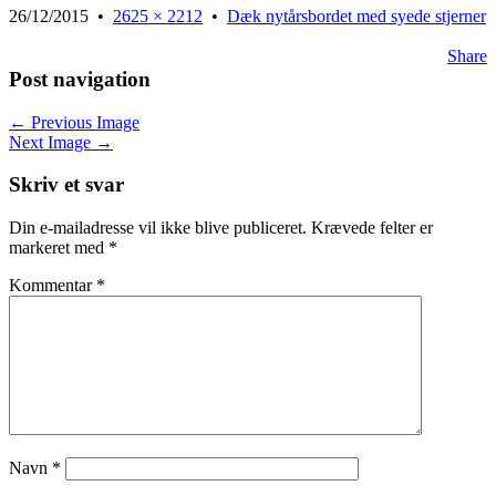
26/12/2015
•
2625 × 2212
•
Dæk nytårsbordet med syede stjerner
Share
Post navigation
← Previous Image
Next Image →
Skriv et svar
Din e-mailadresse vil ikke blive publiceret.
Krævede felter er
markeret med
*
Kommentar
*
Navn
*