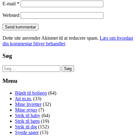
E-mail
*
Websted
Dette site anvender Akismet til at reducere spam.
Læs om hvordan
din kommentar bliver behandlet
.
Søg
Søg
efter:
Menu
Blødt til boligen
(64)
Jul m.m.
(33)
Mine livretter
(32)
Mine rejser
(7)
Strik til baby
(64)
Strik til børn
(19)
Strik til dig
(152)
Syede sager
(13)