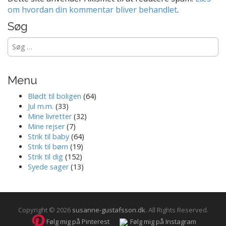
om hvordan din kommentar bliver behandlet
.
Søg
Søg
efter:
Menu
Blødt til boligen
(64)
Jul m.m.
(33)
Mine livretter
(32)
Mine rejser
(7)
Strik til baby
(64)
Strik til børn
(19)
Strik til dig
(152)
Syede sager
(13)
Copyright © 2026
susanne-gustafsson.dk
. All Rights Reserved.
Følg mig på Pinterest
Følg mig på Instagram