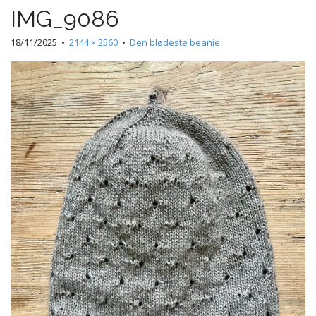
t
IMG_9086
e
n
18/11/2025
•
2144 × 2560
•
Den blødeste beanie
t