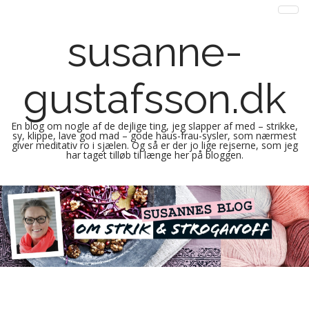
susanne-
gustafsson.dk
En blog om nogle af de dejlige ting, jeg slapper af med – strikke,
sy, klippe, lave god mad – gode haus-frau-sysler, som nærmest
giver meditativ ro i sjælen. Og så er der jo lige rejserne, som jeg
har taget tilløb til længe her på bloggen.
M
S
k
a
i
i
p
n
t
m
o
e
c
n
o
n
u