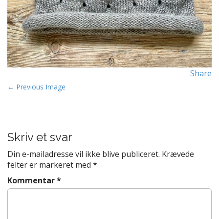
Share
P
← Previous Image
o
s
t
Skriv et svar
n
a
Din e-mailadresse vil ikke blive publiceret.
Krævede
v
felter er markeret med
*
i
Kommentar
*
g
a
t