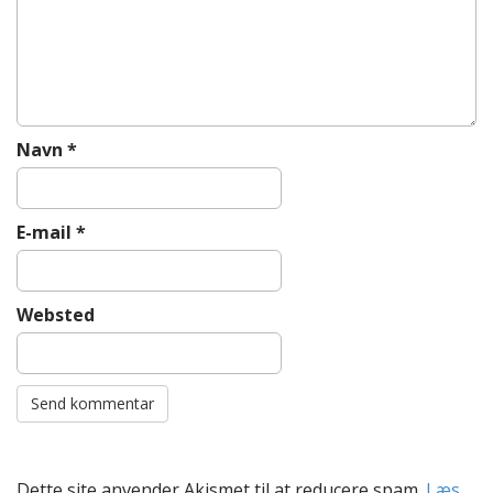
i
o
n
Navn
*
E-mail
*
Websted
Dette site anvender Akismet til at reducere spam.
Læs