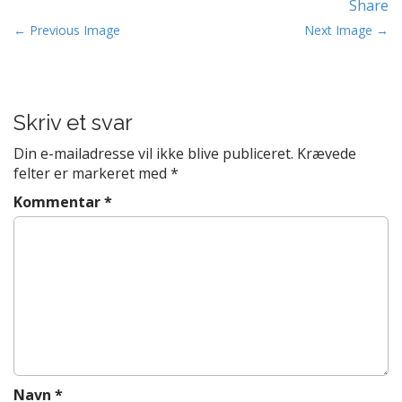
Share
t
P
e
← Previous Image
Next Image →
n
o
t
s
t
Skriv et svar
n
a
Din e-mailadresse vil ikke blive publiceret.
Krævede
v
felter er markeret med
*
i
Kommentar
*
g
a
t
i
o
n
Navn
*