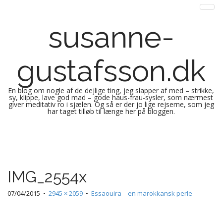
susanne-
gustafsson.dk
En blog om nogle af de dejlige ting, jeg slapper af med – strikke,
sy, klippe, lave god mad – gode haus-frau-sysler, som nærmest
giver meditativ ro i sjælen. Og så er der jo lige rejserne, som jeg
har taget tilløb til længe her på bloggen.
M
S
k
a
i
i
p
n
IMG_2554x
t
m
o
e
07/04/2015
•
2945 × 2059
•
Essaouira – en marokkansk perle
c
n
o
n
u