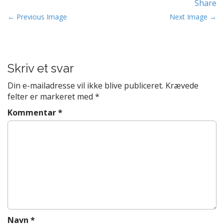
Share
t
P
e
← Previous Image
Next Image →
n
o
t
s
t
Skriv et svar
n
a
Din e-mailadresse vil ikke blive publiceret.
Krævede
v
felter er markeret med
*
i
Kommentar
*
g
a
t
i
o
n
Navn
*