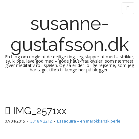
susanne-
gustafsson.dk
En blog om nogle af de dejlige ting, jeg slapper af med – strikke,
sy, klippe, lave god mad – gode haus-frau-sysler, som nærmest
giver meditativ ro i sjælen. Og så er der jo lige rejserne, som jeg
har taget tilløb til længe her på bloggen.
M
S
k
a
i
i
p
n
IMG_2571xx
t
m
o
e
07/04/2015
•
3318 × 2212
•
Essaouira – en marokkansk perle
c
n
o
n
u