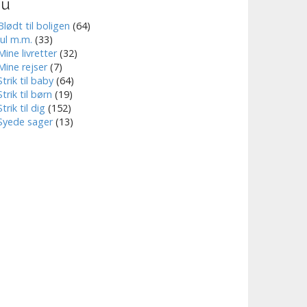
nu
Blødt til boligen
(64)
Jul m.m.
(33)
Mine livretter
(32)
Mine rejser
(7)
Strik til baby
(64)
Strik til børn
(19)
Strik til dig
(152)
Syede sager
(13)