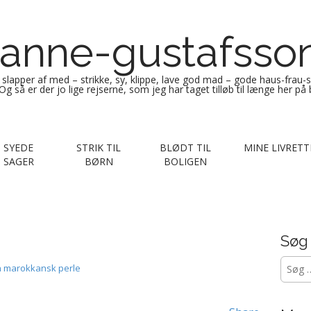
anne-gustafsso
g slapper af med – strikke, sy, klippe, lave god mad – gode haus-frau-
Og så er der jo lige rejserne, som jeg har taget tilløb til længe her på
SYEDE
STRIK TIL
BLØDT TIL
MINE LIVRETT
SAGER
BØRN
BOLIGEN
Søg
Søg
n marokkansk perle
efter: