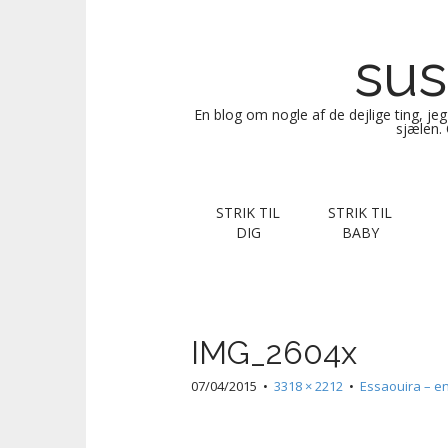
sus
En blog om nogle af de dejlige ting, je
sjælen. 
M
S
STRIK TIL
STRIK TIL
k
a
DIG
BABY
i
i
p
n
t
m
o
e
c
IMG_2604x
n
o
n
u
07/04/2015
•
3318 × 2212
•
Essaouira – e
t
e