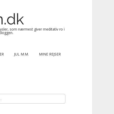
n.dk
sysler, som nærmest giver meditativ ro i
 bloggen.
ER
JUL M.M.
MINE REJSER