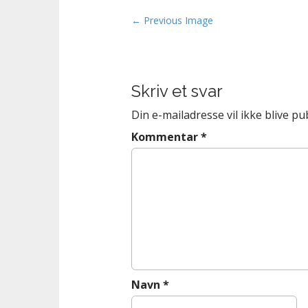
n
t
P
← Previous Image
o
s
t
Skriv et svar
n
a
Din e-mailadresse vil ikke blive pub
v
Kommentar
*
i
g
a
t
i
o
n
Navn
*