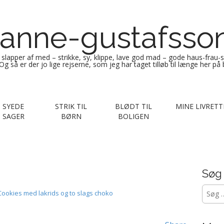
anne-gustafsso
g slapper af med – strikke, sy, klippe, lave god mad – gode haus-frau-
Og så er der jo lige rejserne, som jeg har taget tilløb til længe her på
SYEDE
STRIK TIL
BLØDT TIL
MINE LIVRETT
SAGER
BØRN
BOLIGEN
Søg
Søg
ookies med lakrids og to slags choko
efter: