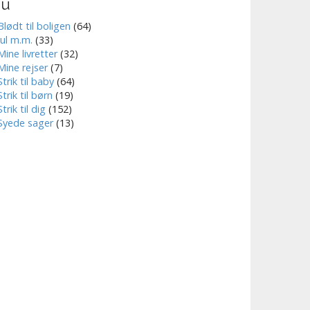
nu
Blødt til boligen
(64)
Jul m.m.
(33)
Mine livretter
(32)
Mine rejser
(7)
Strik til baby
(64)
Strik til børn
(19)
Strik til dig
(152)
Syede sager
(13)