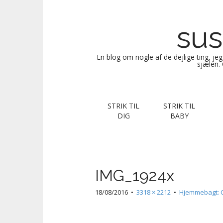
sus
En blog om nogle af de dejlige ting, je
sjælen. 
M
S
STRIK TIL
STRIK TIL
k
a
DIG
BABY
i
i
p
n
t
m
o
e
c
IMG_1924x
n
o
n
u
18/08/2016
•
3318 × 2212
•
Hjemmebagt: C
t
e