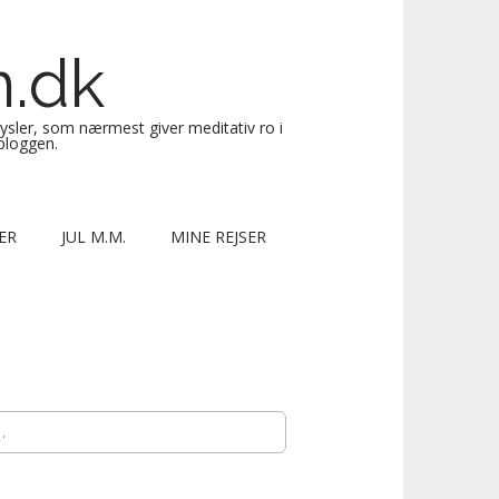
n.dk
sysler, som nærmest giver meditativ ro i
 bloggen.
ER
JUL M.M.
MINE REJSER