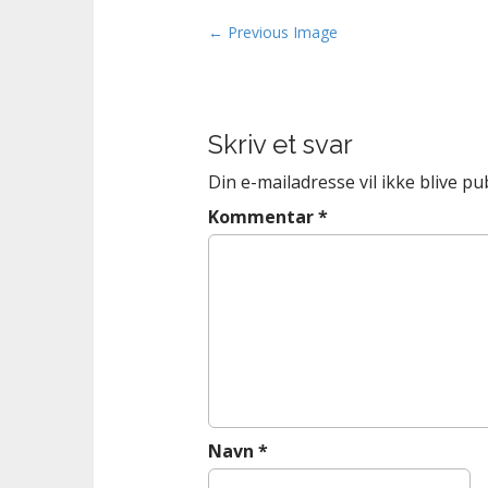
n
t
P
← Previous Image
o
s
t
Skriv et svar
n
a
Din e-mailadresse vil ikke blive pub
v
Kommentar
*
i
g
a
t
i
o
n
Navn
*