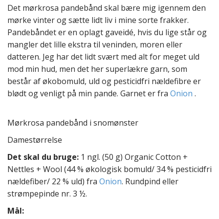
t
Det mørkrosa pandebånd skal bære mig igennem den
e
mørke vinter og sætte lidt liv i mine sorte frakker.
n
Pandebåndet er en oplagt gaveidé, hvis du lige står og
t
mangler det lille ekstra til veninden, moren eller
datteren. Jeg har det lidt svært med alt for meget uld
mod min hud, men det her superlækre garn, som
består af økobomuld, uld og pesticidfri nældefibre er
blødt og venligt på min pande. Garnet er fra
Onion
.
Mørkrosa pandebånd i snomønster
Damestørrelse
Det skal du bruge:
1 ngl. (50 g) Organic Cotton +
Nettles + Wool (44 % økologisk bomuld/ 34 % pesticidfri
nældefiber/ 22 % uld) fra
Onion
. Rundpind eller
strømpepinde nr. 3 ½.
Mål: