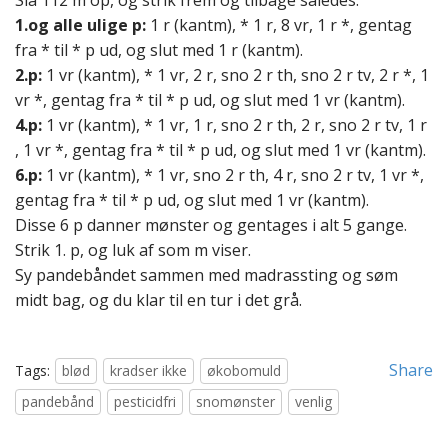
Slå 112 m op, og strik frem og tilbage således:
1.og alle ulige p:
1 r (kantm), * 1 r, 8 vr, 1 r *, gentag
fra * til * p ud, og slut med 1 r (kantm).
2.p:
1 vr (kantm), * 1 vr, 2 r, sno 2 r th, sno 2 r tv, 2 r *, 1
vr *, gentag fra * til * p ud, og slut med 1 vr (kantm).
4.p:
1 vr (kantm), * 1 vr, 1 r, sno 2 r th, 2 r, sno 2 r tv, 1 r
, 1 vr *, gentag fra * til * p ud, og slut med 1 vr (kantm).
6.p:
1 vr (kantm), * 1 vr, sno 2 r th, 4 r, sno 2 r tv, 1 vr *,
gentag fra * til * p ud, og slut med 1 vr (kantm).
Disse 6 p danner mønster og gentages i alt 5 gange.
Strik 1. p, og luk af som m viser.
Sy pandebåndet sammen med madrassting og søm
midt bag, og du klar til en tur i det grå.
Share
Tags:
blød
kradser ikke
økobomuld
pandebånd
pesticidfri
snomønster
venlig