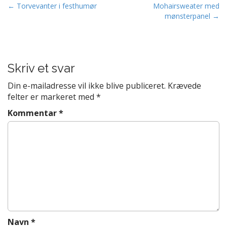
P
← Torvevanter i festhumør
Mohairsweater med
mønsterpanel →
o
s
t
n
Skriv et svar
a
v
Din e-mailadresse vil ikke blive publiceret.
Krævede
felter er markeret med
*
i
g
Kommentar
*
a
t
i
o
n
Navn
*