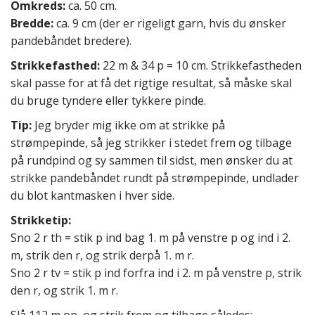
Omkreds:
ca. 50 cm.
Bredde:
ca. 9 cm (der er rigeligt garn, hvis du ønsker
pandebåndet bredere).
Strikkefasthed:
22 m & 34 p = 10 cm. Strikkefastheden
skal passe for at få det rigtige resultat, så måske skal
du bruge tyndere eller tykkere pinde.
Tip:
Jeg bryder mig ikke om at strikke på
strømpepinde, så jeg strikker i stedet frem og tilbage
på rundpind og sy sammen til sidst, men ønsker du at
strikke pandebåndet rundt på strømpepinde, undlader
du blot kantmasken i hver side.
Strikketip:
Sno 2 r th = stik p ind bag 1. m på venstre p og ind i 2.
m, strik den r, og strik derpå 1. m r.
Sno 2 r tv = stik p ind forfra ind i 2. m på venstre p, strik
den r, og strik 1. m r.