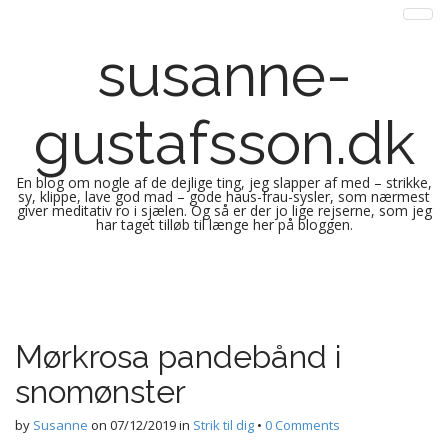
susanne-
gustafsson.dk
En blog om nogle af de dejlige ting, jeg slapper af med – strikke,
sy, klippe, lave god mad – gode haus-frau-sysler, som nærmest
giver meditativ ro i sjælen. Og så er der jo lige rejserne, som jeg
har taget tilløb til længe her på bloggen.
M
S
k
a
i
i
p
n
Mørkrosa pandebånd i
t
m
o
snomønster
e
c
n
o
by
Susanne
on
07/12/2019
in
Strik til dig
•
0 Comments
n
u