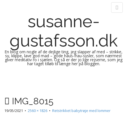
susanne-
gustafsson.dk
En blog om nogle af de dejlige ting, jeg slapper af med – strikke,
sy, klippe, lave god mad – gode haus-frau-sysler, som nærmest
giver meditativ ro i sjælen. Og så er der jo lige rejserne, som jeg
har taget tilløb til længe her på bloggen.
M
S
k
a
i
i
p
n
IMG_8015
t
m
o
e
19/05/2021
•
2560 × 1826
•
Retstrikket babytrøje med lommer
c
n
o
n
u