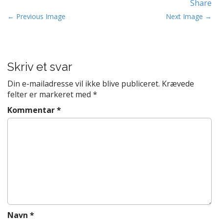
Share
t
P
e
← Previous Image
Next Image →
n
o
t
s
t
Skriv et svar
n
a
Din e-mailadresse vil ikke blive publiceret.
Krævede
v
felter er markeret med
*
i
Kommentar
*
g
a
t
i
o
n
Navn
*