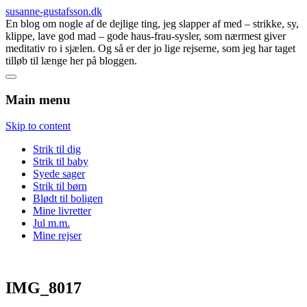
susanne-gustafsson.dk
En blog om nogle af de dejlige ting, jeg slapper af med – strikke, sy,
klippe, lave god mad – gode haus-frau-sysler, som nærmest giver
meditativ ro i sjælen. Og så er der jo lige rejserne, som jeg har taget
tilløb til længe her på bloggen.
Main menu
Skip to content
Strik til dig
Strik til baby
Syede sager
Strik til børn
Blødt til boligen
Mine livretter
Jul m.m.
Mine rejser
IMG_8017