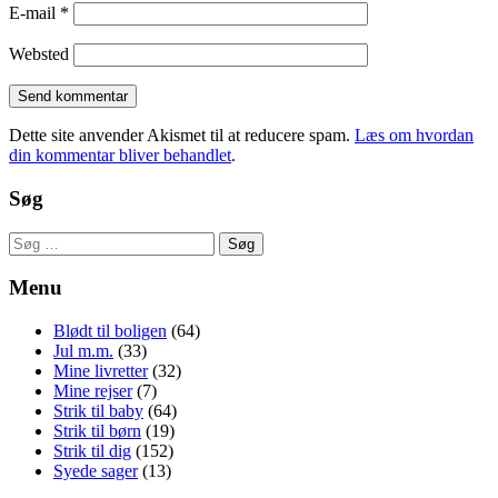
E-mail
*
Websted
Dette site anvender Akismet til at reducere spam.
Læs om hvordan
din kommentar bliver behandlet
.
Søg
Søg
efter:
Menu
Blødt til boligen
(64)
Jul m.m.
(33)
Mine livretter
(32)
Mine rejser
(7)
Strik til baby
(64)
Strik til børn
(19)
Strik til dig
(152)
Syede sager
(13)