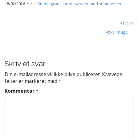
t
18/02/2026
•
×
•
Stedsegrøn – bred sweater med snomønster
e
n
Share
t
P
Next Image →
o
s
t
Skriv et svar
n
a
Din e-mailadresse vil ikke blive publiceret.
Krævede
v
felter er markeret med
*
i
Kommentar
*
g
a
t
i
o
n