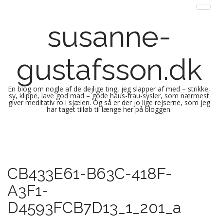
susanne-
gustafsson.dk
En blog om nogle af de dejlige ting, jeg slapper af med – strikke,
sy, klippe, lave god mad – gode haus-frau-sysler, som nærmest
giver meditativ ro i sjælen. Og så er der jo lige rejserne, som jeg
har taget tilløb til længe her på bloggen.
M
S
k
a
i
i
p
n
CB433E61-B63C-418F-
t
m
o
A3F1-
e
c
n
o
D4593FCB7D13_1_201_a
n
u