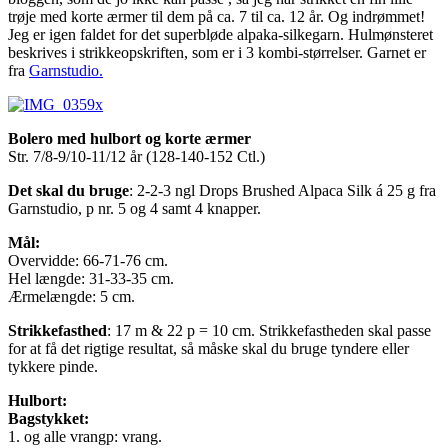
trøje med korte ærmer til dem på ca. 7 til ca. 12 år. Og indrømmet!
Jeg er igen faldet for det superbløde alpaka-silkegarn. Hulmønsteret
beskrives i strikkeopskriften, som er i 3 kombi-størrelser. Garnet er
fra
Garnstudio.
Bolero med hulbort og korte ærmer
Str. 7/8-9/10-11/12 år (128-140-152 Ctl.)
Det skal du bruge
: 2-2-3 ngl Drops Brushed Alpaca Silk á 25 g fra
Garnstudio, p nr. 5 og 4 samt 4 knapper.
Mål:
Overvidde: 66-71-76 cm.
Hel længde: 31-33-35 cm.
Ærmelængde: 5 cm.
Strikkefasthed
: 17 m & 22 p = 10 cm. Strikkefastheden skal passe
for at få det rigtige resultat, så måske skal du bruge tyndere eller
tykkere pinde.
Hulbort:
Bagstykket:
1. og alle vrangp: vrang.