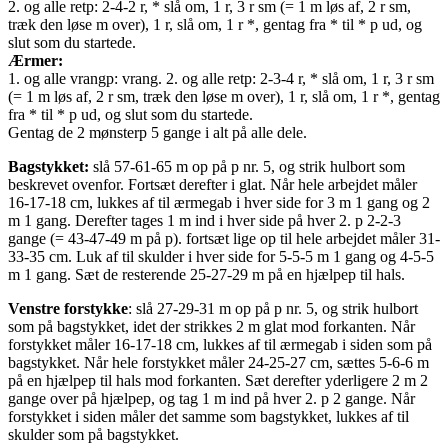
2. og alle retp: 2-4-2 r, * slå om, 1 r, 3 r sm (= 1 m løs af, 2 r sm,
træk den løse m over), 1 r, slå om, 1 r *, gentag fra * til * p ud, og
slut som du startede.
Ærmer:
1. og alle vrangp: vrang. 2. og alle retp: 2-3-4 r, * slå om, 1 r, 3 r sm
(= 1 m løs af, 2 r sm, træk den løse m over), 1 r, slå om, 1 r *, gentag
fra * til * p ud, og slut som du startede.
Gentag de 2 mønsterp 5 gange i alt på alle dele.
Bagstykket:
slå 57-61-65 m op på p nr. 5, og strik hulbort som
beskrevet ovenfor. Fortsæt derefter i glat. Når hele arbejdet måler
16-17-18 cm, lukkes af til ærmegab i hver side for 3 m 1 gang og 2
m 1 gang. Derefter tages 1 m ind i hver side på hver 2. p 2-2-3
gange (= 43-47-49 m på p). fortsæt lige op til hele arbejdet måler 31-
33-35 cm. Luk af til skulder i hver side for 5-5-5 m 1 gang og 4-5-5
m 1 gang. Sæt de resterende 25-27-29 m på en hjælpep til hals.
Venstre forstykke
: slå 27-29-31 m op på p nr. 5, og strik hulbort
som på bagstykket, idet der strikkes 2 m glat mod forkanten. Når
forstykket måler 16-17-18 cm, lukkes af til ærmegab i siden som på
bagstykket. Når hele forstykket måler 24-25-27 cm, sættes 5-6-6 m
på en hjælpep til hals mod forkanten. Sæt derefter yderligere 2 m 2
gange over på hjælpep, og tag 1 m ind på hver 2. p 2 gange. Når
forstykket i siden måler det samme som bagstykket, lukkes af til
skulder som på bagstykket.