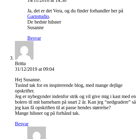
14/11/2016 at 14:30
Ja, det er det Vera, og du finder forhandler her på
Garnstudio
.
De bedste hilsner
Susanne
Besvar
Britta
31/12/2019 at 09:04
Hej Susanne.
Tusind tak for en inspirerende blog, med mange dejlige
opskrifter.
Jeg er nybegynder indenfor strik og vil give mig i kast med en
bolero til mit barnebarn på snart 2 år. Kan jeg “nedgradere” så
jeg kan få opskriften til at passe hendes størrelse?
Mange hilsner og på forhånd tak.
Besvar