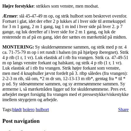
Højre forstykke
: strikkes som venstre, men modsat.
Ærmer
: slå 45-47-49 m op, og strik hulbort som beskrevet ovenfor.
Fortsæt i glat, idet der efter 2 p lukkes af i hver side til ærmekuppel
for 3 m 1 gang, 2 m 1 gang, tag 1 m ind i hver side på hver 2. p 7
gange, og luk derefter af i hver side for 2 m 1 gang, og luk de
resterende m af på en gang, idet der sættes en mærketråd på midten.
MONTERING:
Sy skuldersømmene sammen, og strik med p nr. 4
ca. 71-75-79 m op i ret rundt i halsen (m på hjælpep iberegnet). Strik
4 p rib (1 r, 1 vr). Luk elastisk af i rib fra vrangen. Strik ca. 47-49-51
m op langs venstre forkant og halskant, og strik 4 p rib (1 r, 1 vr).
Luk elastisk af i rib fra vrangen. Strik højre forkant som venstre,
men med 4 knaphuller jævnt fordelt på 3. ribp således (fra vrangen):
2-2-3 m rib, slå om, *2 m dr sm, 12-13-13 m rib*, gentag fra * til *
p ud. Sy sidesømmene sammen, og sy ærmesømmene sammen. Sy
ærmerne i, så mærketråden ligger ud for skuldersømmene. Pres evt.
arbejdet meget forsigtig fra vrangen med et pressestykke/viskestykke
imellem strygejern og arbejde.
Tags:
blødt
bolero
hulbort
Share
Post navigation