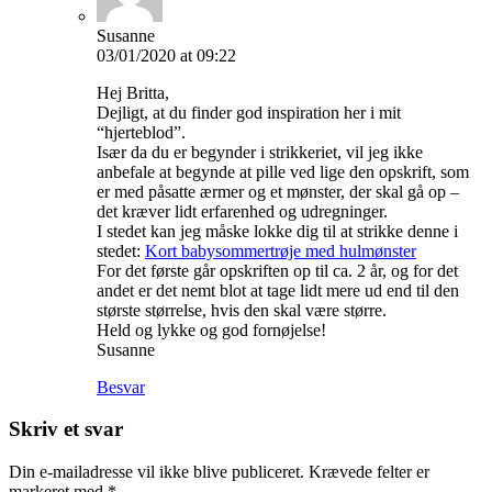
Susanne
03/01/2020 at 09:22
Hej Britta,
Dejligt, at du finder god inspiration her i mit
“hjerteblod”.
Især da du er begynder i strikkeriet, vil jeg ikke
anbefale at begynde at pille ved lige den opskrift, som
er med påsatte ærmer og et mønster, der skal gå op –
det kræver lidt erfarenhed og udregninger.
I stedet kan jeg måske lokke dig til at strikke denne i
stedet:
Kort babysommertrøje med hulmønster
For det første går opskriften op til ca. 2 år, og for det
andet er det nemt blot at tage lidt mere ud end til den
største størrelse, hvis den skal være større.
Held og lykke og god fornøjelse!
Susanne
Besvar
Skriv et svar
Din e-mailadresse vil ikke blive publiceret.
Krævede felter er
markeret med
*