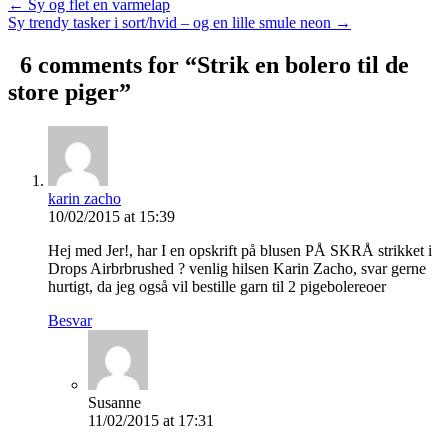
← Sy og flet en varmelap
Sy trendy tasker i sort/hvid – og en lille smule neon →
6 comments for “
Strik en bolero til de
store piger
”
karin zacho
10/02/2015 at 15:39
Hej med Jer!, har I en opskrift på blusen PÅ SKRÅ strikket i
Drops Airbrbrushed ? venlig hilsen Karin Zacho, svar gerne
hurtigt, da jeg også vil bestille garn til 2 pigebolereoer
Besvar
Susanne
11/02/2015 at 17:31