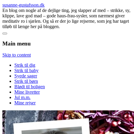
susanne-gustafsson.dk
En blog om nogle af de dejlige ting, jeg slapper af med – strikke, sy,
klippe, lave god mad – gode haus-frau-sysler, som nærmest giver
meditativ ro i sjælen. Og så er der jo lige rejserne, som jeg har taget
tilløb til længe her på bloggen.
Main menu
Skip to content
Strik til dig
Strik til baby
Syede sager
Strik til børn
Blødt til boligen
Mine livretter
Jul m.m.
Mine rejser