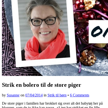
Strik en bolero til de store piger
by
Susanne
on
07/04/2014
in
Strik til børn
•
6 Comments
De store piger i familien har brokket sig over alt det babytøj her på
bloggen, som de jo ikke kan passe , så jeg har strikket en fin lille