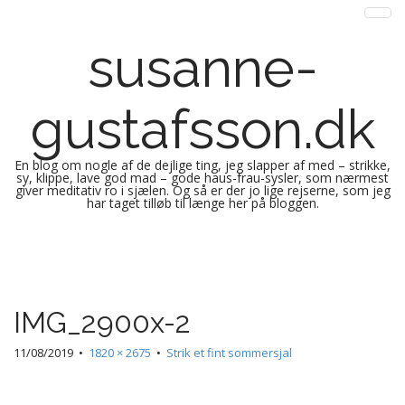
susanne-
gustafsson.dk
En blog om nogle af de dejlige ting, jeg slapper af med – strikke,
sy, klippe, lave god mad – gode haus-frau-sysler, som nærmest
giver meditativ ro i sjælen. Og så er der jo lige rejserne, som jeg
har taget tilløb til længe her på bloggen.
M
S
k
a
i
i
p
n
IMG_2900x-2
t
m
o
e
11/08/2019
•
1820 × 2675
•
Strik et fint sommersjal
c
n
o
n
u