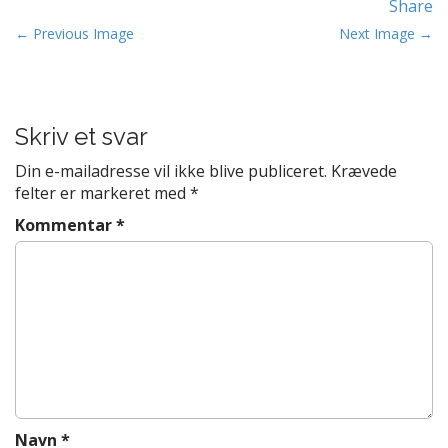
Share
t
P
e
← Previous Image
Next Image →
n
o
t
s
t
Skriv et svar
n
a
Din e-mailadresse vil ikke blive publiceret.
Krævede
v
felter er markeret med
*
i
Kommentar
*
g
a
t
i
o
n
Navn
*