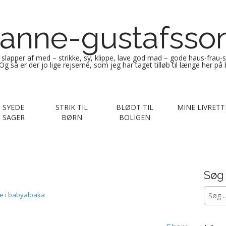
anne-gustafsso
g slapper af med – strikke, sy, klippe, lave god mad – gode haus-frau-
Og så er der jo lige rejserne, som jeg har taget tilløb til længe her på
SYEDE
STRIK TIL
BLØDT TIL
MINE LIVRETT
SAGER
BØRN
BOLIGEN
Søg
Søg
hue i babyalpaka
efter: