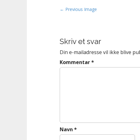
n
t
P
← Previous Image
o
s
t
Skriv et svar
n
a
Din e-mailadresse vil ikke blive pub
v
Kommentar
*
i
g
a
t
i
o
n
Navn
*