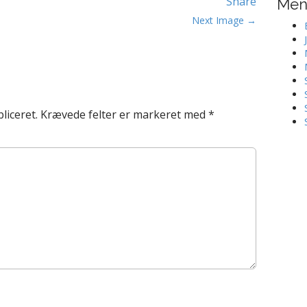
Share
Me
Next Image →
liceret.
Krævede felter er markeret med
*