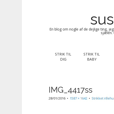
sus
En blog om nogle af de dejlige ting, je
sjælen. 
M
S
STRIK TIL
STRIK TIL
k
a
DIG
BABY
i
i
p
n
t
m
o
e
c
IMG_4417ss
n
o
n
u
28/01/2016
•
1587 × 1642
•
Strikket rille
t
e