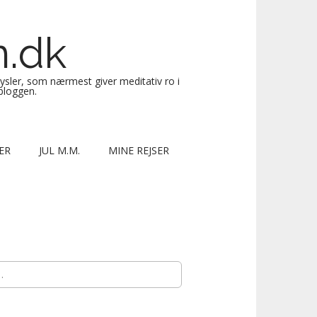
n.dk
sysler, som nærmest giver meditativ ro i
 bloggen.
ER
JUL M.M.
MINE REJSER