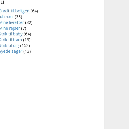
nu
Blødt til boligen
(64)
Jul m.m.
(33)
Mine livretter
(32)
Mine rejser
(7)
Strik til baby
(64)
Strik til børn
(19)
Strik til dig
(152)
Syede sager
(13)