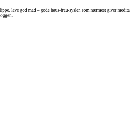
 klippe, lave god mad – gode haus-frau-sysler, som nærmest giver meditat
bloggen.