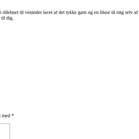
 6 rillehuer til veninder lavet af det tykke garn og en bluse til mig selv a
il dig.
et med
*