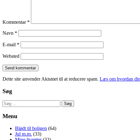
Kommentar
*
Navn
*
E-mail
*
Websted
Dette site anvender Akismet til at reducere spam.
Læs om hvordan din
Søg
Søg
efter:
Menu
Blødt til boligen
(64)
Jul m.m.
(33)
Mine livretter
(32)