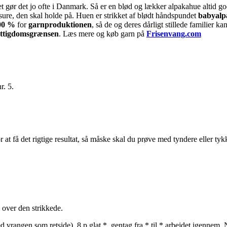
et gør det jo ofte i Danmark. Så er en blød og lækker alpakahue altid g
isure, den skal holde på. Huen er strikket af blødt håndspundet
babyalp
00 %
for
garnproduktionen
, så de og deres dårligt stillede familier k
ttigdomsgrænsen
. Læs mere og køb garn på
Frisenvang.com
r. 5.
at få det rigtige resultat, så måske skal du prøve med tyndere eller tyk
m over den strikkede.
d vrangen som retside), 8 p glat *, gentag fra * til * arbejdet igennem. 