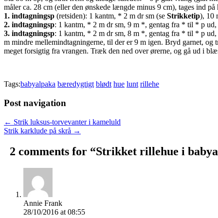
måler ca. 28 cm (eller den ønskede længde minus 9 cm), tages ind på h
1. indtagningsp
(retsiden): 1 kantm, * 2 m dr sm (se
Strikketip
), 10 
2. indtagningsp
: 1 kantm, * 2 m dr sm, 9 m *, gentag fra * til * p ud
3. indtagningsp
: 1 kantm, * 2 m dr sm, 8 m *, gentag fra * til * p ud
m mindre mellemindtagningerne, til der er 9 m igen. Bryd garnet, o
meget forsigtig fra vrangen. Træk den ned over ørerne, og gå ud i blæ
Tags:
babyalpaka
bæredygtigt
blødt
hue
lunt
rillehe
Post navigation
← Strik luksus-torvevanter i kameluld
Strik karklude på skrå →
2 comments for “
Strikket rillehue i baby
Annie Frank
28/10/2016 at 08:55