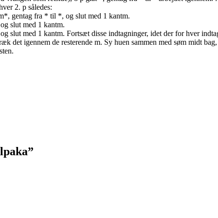
ver 2. p således:
m*, gentag fra * til *, og slut med 1 kantm.
, og slut med 1 kantm.
, og slut med 1 kantm. Fortsæt disse indtagninger, idet der for hver indta
g træk det igennem de resterende m. Sy huen sammen med søm midt bag,
sten.
alpaka
”