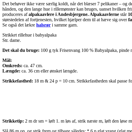
Det behøver ikke være særlig koldt, når det blæser 7 pelikaner – og d
hånden, og den lange hue i rillemønster kan bruges, uanset hvilken fr
produceres af
alpakaavlere i Andesbjergene. Alpakaavlerne
står
1
størstedelen af fortjenesten, hvilket hjælper dem til at hæve sig over
fa
Se også det lækre
halsrør
i samme garn.
Strikket rillehue i babyalpaka
Str. dame.
Det skal du bruge:
100 g tyk Frisenvang 100 % Babyalpaka, pinde n
Mål:
Omkreds:
ca. 47 cm.
Længde:
ca. 36 cm eller ønsket længde.
Strikkefasthed:
18 m & 24 p = 10 cm. Strikkefastheden skal passe for 
Strikketip:
2 m dr sm = løft 1. m løs af, strik næste m, løft den løse 
Slå 86 m op, og strik frem og tilbage således: * 6 p glat vrang (glat me