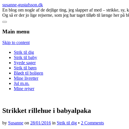
susanne-gustafsson.dk
En blog om nogle af de dejlige ting, jeg slapper af med – strikke, sy,
Og så er der jo lige rejserne, som jeg har taget tilløb til længe her på 
Main menu
Skip to content
Strik til dig
Strik til baby
Syede sager
Strik til børn
Blødt til boligen
Mine livretter
Jul m.m.
Mine rejser
Strikket rillehue i babyalpaka
by
Susanne
on
28/01/2016
in
Strik til dig
•
2 Comments