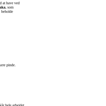
od at have ved
aka
, som
an beholde
kere pinde.
Når hele arbejdet