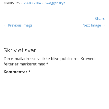
t
10/08/2025
•
2560 × 2384
•
Swagger skye
e
n
Share
t
P
← Previous Image
Next Image →
o
s
t
Skriv et svar
n
a
Din e-mailadresse vil ikke blive publiceret.
Krævede
v
felter er markeret med
*
i
Kommentar
*
g
a
t
i
o
n