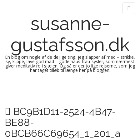
susanne-
gustafsson.dk
En blog om nogle af de dejlige ting, jeg slapper af med – strikke,
sy, klippe, lave god mad – gode haus-frau-sysler, som nærmest
giver meditativ ro i sjælen. Og så er der jo lige rejserne, som jeg
har taget tilløb til længe her på bloggen.
M
S
k
a
i
i
p
n
BC9B1D11-2524-4B47-
t
m
o
BE88-
e
c
n
o
0BCB66C69654_1_201_a
n
u