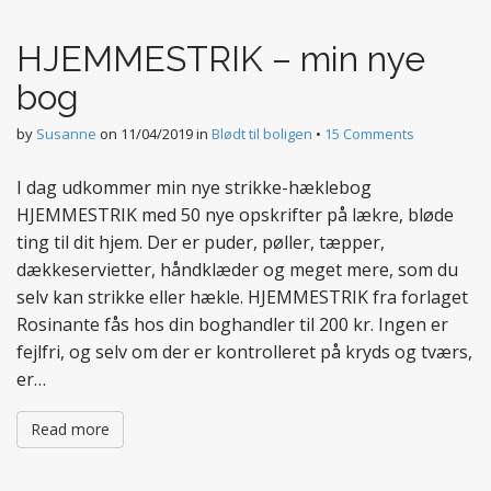
t
e
HJEMMESTRIK – min nye
n
t
bog
by
Susanne
on
11/04/2019
in
Blødt til boligen
•
15 Comments
I dag udkommer min nye strikke-hæklebog
HJEMMESTRIK med 50 nye opskrifter på lækre, bløde
ting til dit hjem. Der er puder, pøller, tæpper,
dækkeservietter, håndklæder og meget mere, som du
selv kan strikke eller hækle. HJEMMESTRIK fra forlaget
Rosinante fås hos din boghandler til 200 kr. Ingen er
fejlfri, og selv om der er kontrolleret på kryds og tværs,
er…
Read more