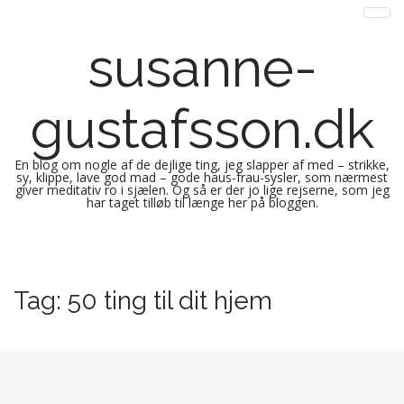
susanne-
gustafsson.dk
En blog om nogle af de dejlige ting, jeg slapper af med – strikke,
sy, klippe, lave god mad – gode haus-frau-sysler, som nærmest
giver meditativ ro i sjælen. Og så er der jo lige rejserne, som jeg
har taget tilløb til længe her på bloggen.
M
S
k
a
i
i
Tag:
50 ting til dit hjem
p
n
t
m
o
e
c
n
o
n
u