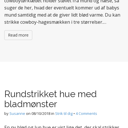
cowboytørklædet holder støvet fra mund og næse, så
suger de her, hvad der eventuelt kommer ud af babys
mund samtidig med at de giver lidt blød varme. Du kan
strikke cowboy-hagesmækken i tre størrelser.…
Read more
Rundstrikket hue med
bladmønster
by
Susanne
on
08/10/2018
in
Strik til dig
•
4 Comments
En ny blød og lun hue er vist lige det, der skal strikkes