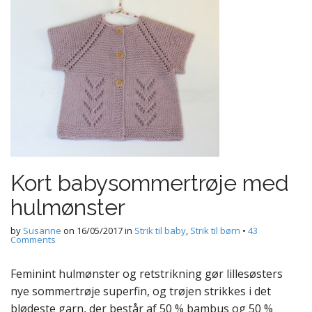
Kort babysommertrøje med
hulmønster
by
Susanne
on
16/05/2017
in
Strik til baby
,
Strik til børn
•
43
Comments
Feminint hulmønster og retstrikning gør lillesøsters
nye sommertrøje superfin, og trøjen strikkes i det
blødeste garn, der består af 50 % bambus og 50 %