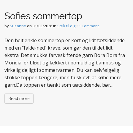
t
e
Sofies sommertop
n
t
by
Susanne
on
31/03/2026
in
Strik til dig
•
1 Comment
Den helt enkle sommertop er kort og lidt tætsiddende
med en ”falde-ned” krave, som gør den til det lidt
ekstra. Det smukke farveskiftende garn Bora Bora fra
Mondial er blødt og lækkert i bomuld og bambus og
virkelig dejligt i sommervarmen. Du kan selvfølgelig
strikke toppen længere, men husk evt. at købe mere
garn.Da toppen er tænkt som tætsiddende, bør…
Read more