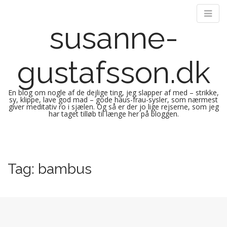
susanne-
gustafsson.dk
En blog om nogle af de dejlige ting, jeg slapper af med – strikke,
sy, klippe, lave god mad – gode haus-frau-sysler, som nærmest
giver meditativ ro i sjælen. Og så er der jo lige rejserne, som jeg
har taget tilløb til længe her på bloggen.
M
S
k
a
i
i
Tag:
bambus
p
n
t
m
o
e
c
n
o
n
u