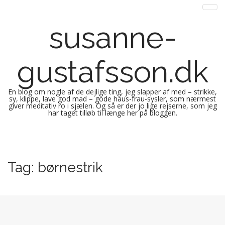
susanne-
gustafsson.dk
En blog om nogle af de dejlige ting, jeg slapper af med – strikke,
sy, klippe, lave god mad – gode haus-frau-sysler, som nærmest
giver meditativ ro i sjælen. Og så er der jo lige rejserne, som jeg
har taget tilløb til længe her på bloggen.
M
S
k
a
i
i
Tag:
børnestrik
p
n
t
m
o
e
c
n
o
n
u