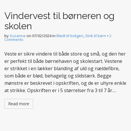
t
e
Vindervest til børneren og
n
t
skolen
by
Susanne
on
07/02/2024
in
Blødt til boligen
,
Strik til børn
•
2
Comments
Veste er sikre vindere til både store og små, og den her
er perfekt til både børnehaven og skolestart. Vestene
er strikket i en lækker blanding af uld og nældefibre,
som både er blød, behagelig og slidstærk. Begge
mønstre er beskrevet i opskriften, og de er uhyre enkle
at strikke. Opskriften er i 5 størrelser fra 3 til 7 år.…
Read more