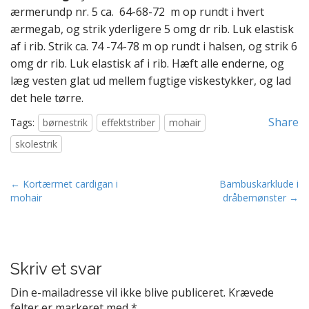
ærmerundp nr. 5 ca. 64-68-72 m op rundt i hvert
ærmegab, og strik yderligere 5 omg dr rib. Luk elastisk
af i rib. Strik ca. 74 -74-78 m op rundt i halsen, og strik 6
omg dr rib. Luk elastisk af i rib. Hæft alle enderne, og
læg vesten glat ud mellem fugtige viskestykker, og lad
det hele tørre.
Share
Tags:
børnestrik
effektstriber
mohair
skolestrik
P
← Kortærmet cardigan i
Bambuskarklude i
mohair
dråbemønster →
o
s
t
n
Skriv et svar
a
v
Din e-mailadresse vil ikke blive publiceret.
Krævede
felter er markeret med
*