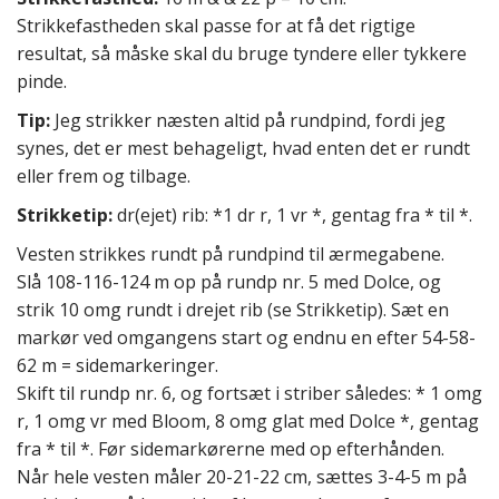
Strikkefastheden skal passe for at få det rigtige
resultat, så måske skal du bruge tyndere eller tykkere
pinde.
Tip:
Jeg strikker næsten altid på rundpind, fordi jeg
synes, det er mest behageligt, hvad enten det er rundt
eller frem og tilbage.
Strikketip:
dr(ejet) rib: *1 dr r, 1 vr *, gentag fra * til *.
Vesten strikkes rundt på rundpind til ærmegabene.
Slå 108-116-124 m op på rundp nr. 5 med Dolce, og
strik 10 omg rundt i drejet rib (se Strikketip). Sæt en
markør ved omgangens start og endnu en efter 54-58-
62 m = sidemarkeringer.
Skift til rundp nr. 6, og fortsæt i striber således: * 1 omg
r, 1 omg vr med Bloom, 8 omg glat med Dolce *, gentag
fra * til *. Før sidemarkørerne med op efterhånden.
Når hele vesten måler 20-21-22 cm, sættes 3-4-5 m på