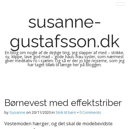
susanne-
gustafsson.dk
En blog om nogle af de dejlige ting, jeg slapper af med – strikke,
sy, klippe, lave god mad – gode haus-frau-sysler, som nærmest
giver meditativ ro i sjælen. Og så er der jo lige rejserne, som jeg
har taget tilløb til længe her på bloggen.
M
S
k
a
i
i
p
n
Børnevest med effektstriber
t
m
o
e
by
Susanne
on
20/11/2020
in
Strik til børn
•
0 Comments
c
n
o
Vestemoden hærger, og det skal de modebevidste
n
u