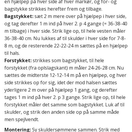
en hjælpep på hver side af hver markør, og for- og
bagstykke strikkes herefter frem og tilbage.
Bagstykket:
sæt 2 m mere over på hjælpep i hver side,
og tag derefter 1 m ind på hver 2. p 4 gange (= 36-38-40
m tilbage) i hver side. Strik lige op, til hele vesten måler
36-38-40 cm. Nu lukkes af til skulder i hver side for 7-8-
8 m, og de resterende 22-22-24 m sættes på en hjælpep
til hals.
Forstykket:
strikkes som bagstykket, til hele
forstykket (fra oplslagskant) m måler 24-26-28 cm. Nu
sættes de midterste 12-12-14 m på en hjælpep, og hver
side strikkes op for sig, idet der mod halsen sættes
yderligere 2 m over på hjælpep 1 gang, og derefter
tages 1 m ind på hver 2. p 3 gange. Strik lige op, til hele
forstykket måler det samme som bagstykket. Luk af til
skulder, og strik den anden side op på samme måde
men spejlvendt.
Montering:
Sy skuldersømmene sammen. Strik med