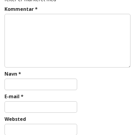
i
g
Kommentar
*
a
t
i
o
n
Navn
*
E-mail
*
Websted