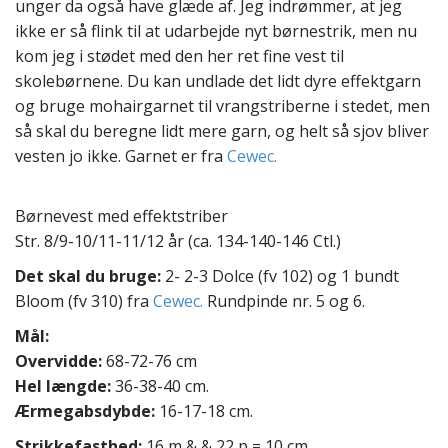
unger da også have glæde af. Jeg indrømmer, at jeg
t
ikke er så flink til at udarbejde nyt børnestrik, men nu
e
kom jeg i stødet med den her ret fine vest til
n
t
skolebørnene. Du kan undlade det lidt dyre effektgarn
og bruge mohairgarnet til vrangstriberne i stedet, men
så skal du beregne lidt mere garn, og helt så sjov bliver
vesten jo ikke. Garnet er fra
Cewec.
Børnevest med effektstriber
Str. 8/9-10/11-11/12 år (ca. 134-140-146 Ctl.)
Det skal du bruge:
2- 2-3 Dolce (fv 102) og 1 bundt
Bloom (fv 310) fra
Cewec.
Rundpinde nr. 5 og 6.
Mål:
Overvidde:
68-72-76 cm
Hel længde:
36-38-40 cm.
Ærmegabsdybde:
16-17-18 cm.
Strikkefasthed:
16 m & & 22 p = 10 cm.