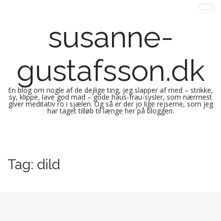
susanne-
gustafsson.dk
En blog om nogle af de dejlige ting, jeg slapper af med – strikke,
sy, klippe, lave god mad – gode haus-frau-sysler, som nærmest
giver meditativ ro i sjælen. Og så er der jo lige rejserne, som jeg
har taget tilløb til længe her på bloggen.
M
S
k
a
i
i
Tag:
dild
p
n
t
m
o
e
c
n
o
n
u