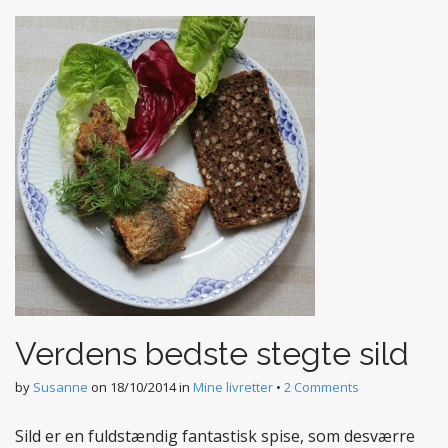
t
e
n
t
Verdens bedste stegte sild
by
Susanne
on
18/10/2014
in
Mine livretter
•
2 Comments
Sild er en fuldstændig fantastisk spise, som desværre