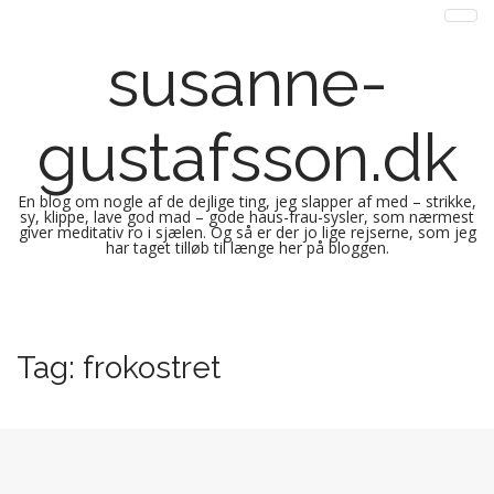
susanne-
gustafsson.dk
En blog om nogle af de dejlige ting, jeg slapper af med – strikke,
sy, klippe, lave god mad – gode haus-frau-sysler, som nærmest
giver meditativ ro i sjælen. Og så er der jo lige rejserne, som jeg
har taget tilløb til længe her på bloggen.
M
S
k
a
i
i
Tag:
frokostret
p
n
t
m
o
e
c
n
o
n
u