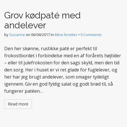
t
e
Grov kødpaté med
n
t
andelever
by
Susanne
on
06/04/2017
in
Mine livretter
•
0 Comments
Den her skønne, rustikke paté er perfekt til
frokostbordet i forbindelse med en af forårets højtider
– eller til julefrokosten for den sags skyld, men den tid
den sorg. Her i huset er vi ret glade for fuglelever, og
her har jeg brugt andelever, som smager tydeligt
igennem. Giv en god fyldig salat og godt brød til, så
fungerer patéen…
Read more