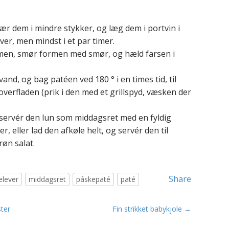
kær dem i mindre stykker, og læg dem i portvin i
ver, men mindst i et par timer.
men, smør formen med smør, og hæld farsen i
d, og bag patéen ved 180 ° i en times tid, til
erfladen (prik i den med et grillspyd, væsken der
g servér den lun som middagsret med en fyldig
 eller lad den afkøle helt, og servér den til
øn salat.
Share
elever
middagsret
påskepaté
paté
ter
Fin strikket babykjole →