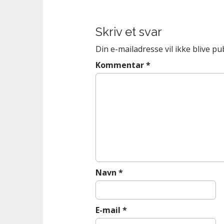
s
t
Skriv et svar
n
a
Din e-mailadresse vil ikke blive pub
v
Kommentar
*
i
g
a
t
i
o
n
Navn
*
E-mail
*