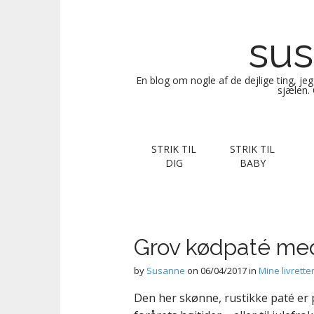
sus
En blog om nogle af de dejlige ting, je
sjælen. 
M
S
STRIK TIL
STRIK TIL
k
a
DIG
BABY
i
i
p
n
t
m
o
e
c
Grov kødpaté me
n
o
n
u
by
Susanne
on
06/04/2017
in
Mine livrette
t
Den her skønne, rustikke paté er p
e