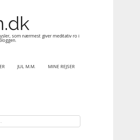
n.dk
sysler, som nærmest giver meditativ ro i
 bloggen.
ER
JUL M.M.
MINE REJSER