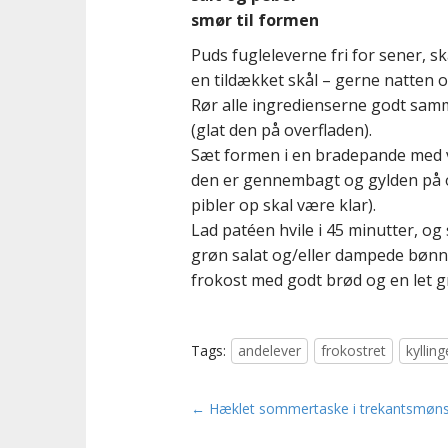
smør til formen
Puds fugleleverne fri for sener, s
en tildækket skål – gerne natten o
Rør alle ingredienserne godt sam
(glat den på overfladen).
Sæt formen i en bradepande med van
den er gennembagt og gylden på ov
pibler op skal være klar).
Lad patéen hvile i 45 minutter, o
grøn salat og/eller dampede bønner,
frokost med godt brød og en let gr
Tags:
andelever
frokostret
kylling
P
← Hæklet sommertaske i trekantsmøns
o