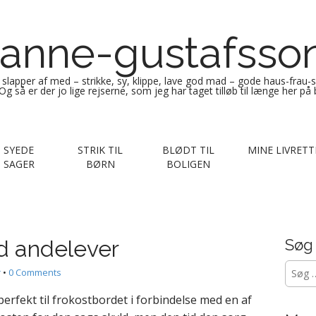
anne-gustafsso
g slapper af med – strikke, sy, klippe, lave god mad – gode haus-frau-
Og så er der jo lige rejserne, som jeg har taget tilløb til længe her på
SYEDE
STRIK TIL
BLØDT TIL
MINE LIVRETT
SAGER
BØRN
BOLIGEN
d andelever
Søg
Søg
r
•
0 Comments
efter:
erfekt til frokostbordet i forbindelse med en af