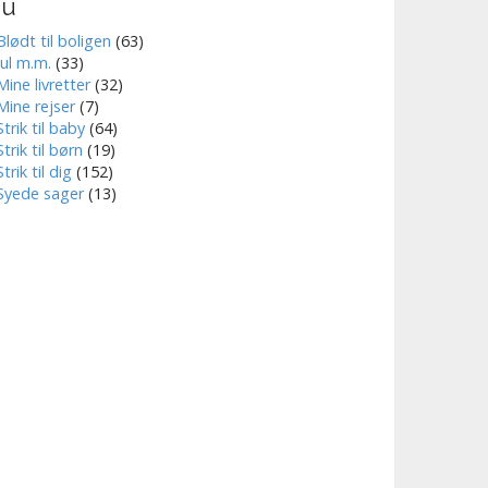
nu
Blødt til boligen
(63)
Jul m.m.
(33)
Mine livretter
(32)
Mine rejser
(7)
Strik til baby
(64)
Strik til børn
(19)
Strik til dig
(152)
Syede sager
(13)