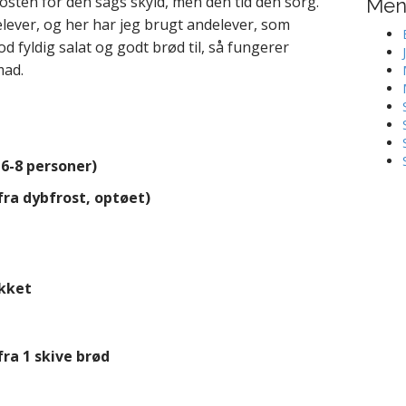
rokosten for den sags skyld, men den tid den sorg.
Me
lelever, og her har jeg brugt andelever, som
d fyldig salat og godt brød til, så fungerer
mad.
 6-8 personer)
(fra dybfrost, optøet)
akket
ra 1 skive brød