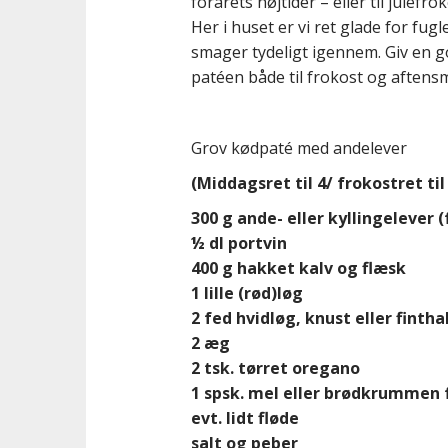
n
forårets højtider – eller til julef
t
Her i huset er vi ret glade for fug
smager tydeligt igennem. Giv en go
patéen både til frokost og aftens
Grov kødpaté med andelever
(Middagsret til 4/ frokostret til
300 g ande- eller kyllingelever 
½ dl portvin
400 g hakket kalv og flæsk
1 lille (rød)løg
2 fed hvidløg, knust eller finth
2 æg
2 tsk. tørret oregano
1 spsk. mel eller brødkrummen f
evt. lidt fløde
salt og peber