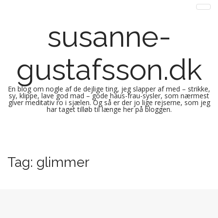
susanne-
gustafsson.dk
En blog om nogle af de dejlige ting, jeg slapper af med – strikke,
sy, klippe, lave god mad – gode haus-frau-sysler, som nærmest
giver meditativ ro i sjælen. Og så er der jo lige rejserne, som jeg
har taget tilløb til længe her på bloggen.
M
S
k
a
i
i
Tag:
glimmer
p
n
t
m
o
e
c
n
o
n
u