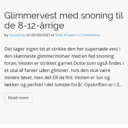
t
e
Glimmervest med snoning til
n
t
de 8-12-årrige
by
Susanne
on
03/03/2021
in
Strik til børn
•
2 Comments
Det tager ingen tid at strikke den her supersøde vest i
den skønneste glimmermohair med en fed snoning
foran. Vesten er strikket garnet Dolce som også findes i
et utal af farver uden glimmer, hvis den skal være
mindre tøset, men det ER da fint. Vesten er lun og
lækker og perfekt i det lumske forår. Opskriften er i 3…
Read more