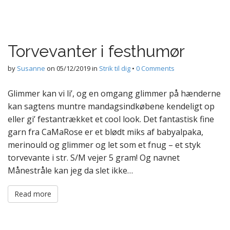
Torvevanter i festhumør
by
Susanne
on
05/12/2019
in
Strik til dig
•
0 Comments
Glimmer kan vi li’, og en omgang glimmer på hænderne
kan sagtens muntre mandagsindkøbene kendeligt op
eller gi’ festantrækket et cool look. Det fantastisk fine
garn fra CaMaRose er et blødt miks af babyalpaka,
merinould og glimmer og let som et fnug – et styk
torvevante i str. S/M vejer 5 gram! Og navnet
Månestråle kan jeg da slet ikke…
Read more