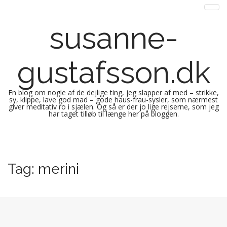
susanne-
gustafsson.dk
En blog om nogle af de dejlige ting, jeg slapper af med – strikke,
sy, klippe, lave god mad – gode haus-frau-sysler, som nærmest
giver meditativ ro i sjælen. Og så er der jo lige rejserne, som jeg
har taget tilløb til længe her på bloggen.
M
S
k
a
i
i
Tag:
merini
p
n
t
m
o
e
c
n
o
n
u