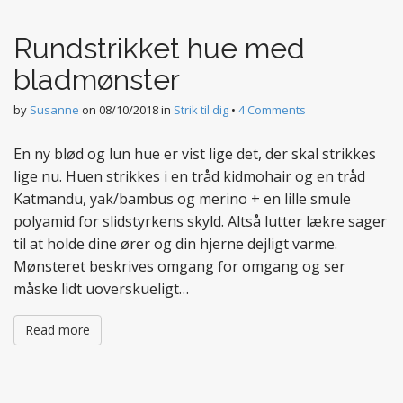
t
e
Rundstrikket hue med
n
t
bladmønster
by
Susanne
on
08/10/2018
in
Strik til dig
•
4 Comments
En ny blød og lun hue er vist lige det, der skal strikkes
lige nu. Huen strikkes i en tråd kidmohair og en tråd
Katmandu, yak/bambus og merino + en lille smule
polyamid for slidstyrkens skyld. Altså lutter lækre sager
til at holde dine ører og din hjerne dejligt varme.
Mønsteret beskrives omgang for omgang og ser
måske lidt uoverskueligt…
Read more