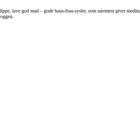
 klippe, lave god mad – gode haus-frau-sysler, som nærmest giver meditat
bloggen.