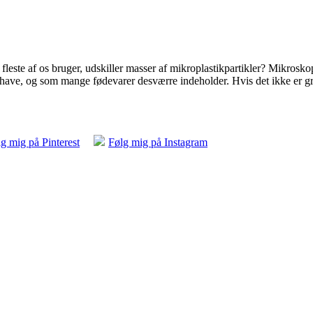
fleste af os bruger, udskiller masser af mikroplastikpartikler? Mikrosko
ores have, og som mange fødevarer desværre indeholder. Hvis det ikke er g
g mig på Pinterest
Følg mig på Instagram