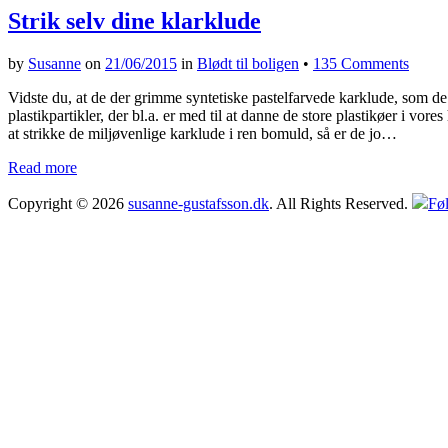
Strik selv dine klarklude
by
Susanne
on
21/06/2015
in
Blødt til boligen
•
135 Comments
Vidste du, at de der grimme syntetiske pastelfarvede karklude, som de 
plastikpartikler, der bl.a. er med til at danne de store plastikøer i v
at strikke de miljøvenlige karklude i ren bomuld, så er de jo…
Read more
Copyright © 2026
susanne-gustafsson.dk
. All Rights Reserved.
Føl