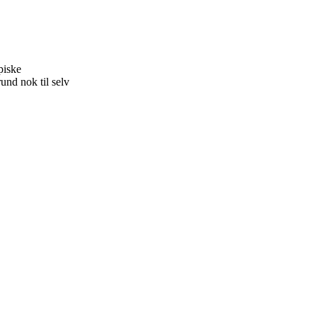
piske
rund nok til selv