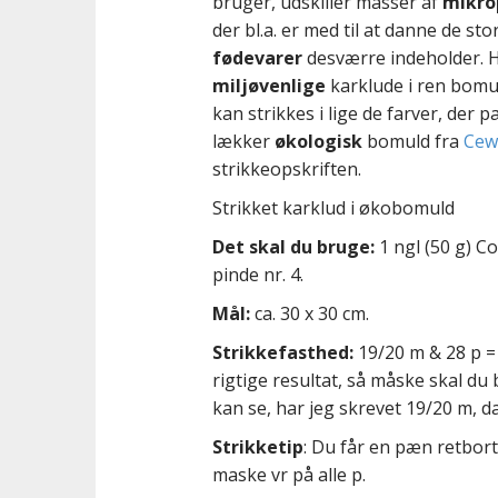
n
bruger, udskiller masser af
mikro
t
der bl.a. er med til at danne de st
fødevarer
desværre indeholder. Hvi
miljøvenlige
karklude i ren bomul
kan strikkes i lige de farver, der p
lækker
økologisk
bomuld fra
Cew
strikkeopskriften.
Strikket karklud i økobomuld
Det skal du bruge:
1 ngl (50 g) C
pinde nr. 4.
Mål:
ca. 30 x 30 cm.
Strikkefasthed:
19/20 m & 28 p = 
rigtige resultat, så måske skal du
kan se, har jeg skrevet 19/20 m, d
Strikketip
: Du får en pæn retbort,
maske vr på alle p.