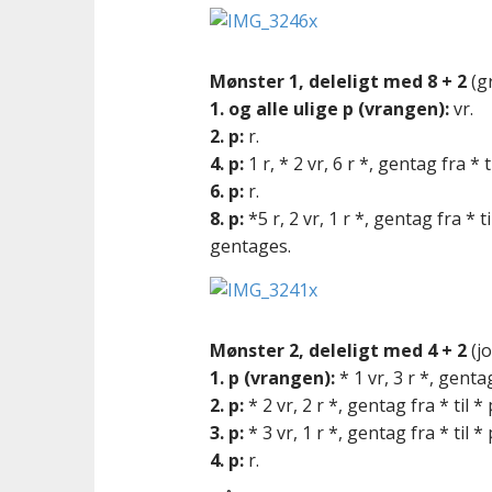
Mønster 1, deleligt med 8 + 2
(gr
1. og alle ulige p (vrangen):
vr.
2. p:
r.
4. p:
1 r, * 2 vr, 6 r *, gentag fra * t
6. p:
r.
8. p:
*5 r, 2 vr, 1 r *, gentag fra *
gentages.
Mønster 2, deleligt med 4 + 2
(jo
1. p (vrangen):
* 1 vr, 3 r *, gentag
2. p:
* 2 vr, 2 r *, gentag fra * til * 
3. p:
* 3 vr, 1 r *, gentag fra * til * 
4. p:
r.