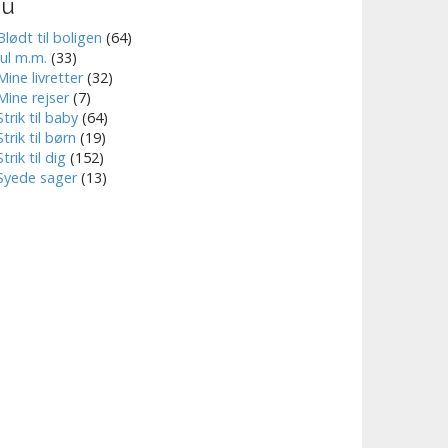
nu
Blødt til boligen
(64)
Jul m.m.
(33)
Mine livretter
(32)
Mine rejser
(7)
Strik til baby
(64)
Strik til børn
(19)
Strik til dig
(152)
Syede sager
(13)