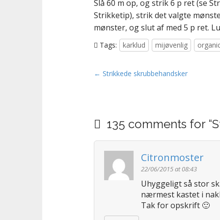
Slå 60 m op, og strik 6 p ret (se St
Strikketip), strik det valgte mønster 
mønster, og slut af med 5 p ret. Lu
Tags:
karklud
mijøvenlig
organi
P
← Strikkede skrubbehandsker
o
s
t
135 comments for “
S
n
a
v
Citronmoster
i
22/06/2015 at 08:43
g
Uhyggeligt så stor sk
a
nærmest kastet i na
t
Tak for opskrift 🙂
i