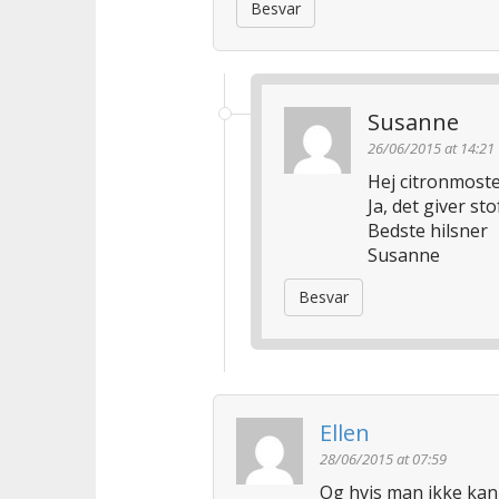
Besvar
o
n
Susanne
26/06/2015 at 14:21
Hej citronmoste
Ja, det giver sto
Bedste hilsner
Susanne
Besvar
Ellen
28/06/2015 at 07:59
Og hvis man ikke kan 