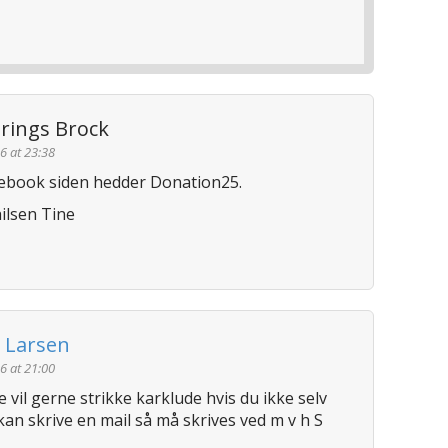
Brings Brock
6 at 23:38
cebook siden hedder Donation25.
hilsen Tine
. Larsen
6 at 21:00
e vil gerne strikke karklude hvis du ikke selv
kan skrive en mail så må skrives ved m v h S