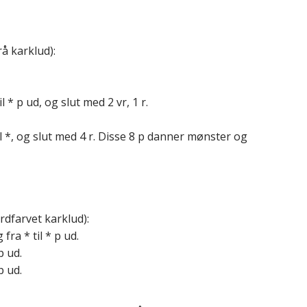
å karklud):
il * p ud, og slut med 2 vr, 1 r.
 til *, og slut med 4 r. Disse 8 p danner mønster og
rdfarvet karklud):
 fra * til * p ud.
p ud.
p ud.