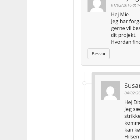
01/02/2016 at 1
Hej Mie.
Jeg har forg
gerne vil b
dit projekt.
Hvordan fin
Besvar
Susa
04/02/20
Hej Dit
Jeg sæ
strikk
kommen
kan k
Hilsen