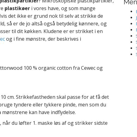
plastikpartikler
? Mikroskopiske plastikpartikler,
Me
ore
plastikøer
i vores have, og som mange
s det ikke er grund nok til selv at strikke de
d, så er de jo altså også betydelig kønnere, og
asser til dit køkken. Kludene er er strikket i en
ec
og i fine mønstre, der beskrives i
ottonwood 100 % organic cotton fra Cewec og
10 cm. Strikkefastheden skal passe for at få det
 bruge tyndere eller tykkere pinde, men som du
a mønstrene kan have indflydelse.
 når du løfter 1. maske løs af og strikker sidste