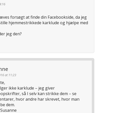
4:16
æves forsøgt at finde din Facebookside, da jeg
estille hjemmestrikkede karklude og hjælpe med
der jeg den?
nne
16 at 11:23
te,
lger ikke karklude – jeg giver
eopskrifter, så I selv kan strikke dem – se
tarer, hvor andre har skrevet, hvor man
øbe dem.
 Susanne