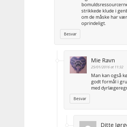
bomuldsressourcerne
strikkede klude i ge
om de måske har vær
oprindeligt.
Besvar
Mie Ravn
25/01/2016 at 11:32
Man kan også kø
godt formål i gru
med dyrlægeregn
Besvar
Ditte Jør