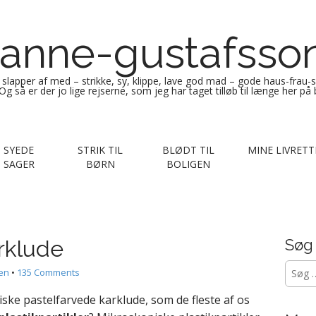
anne-gustafsso
g slapper af med – strikke, sy, klippe, lave god mad – gode haus-frau-
Og så er der jo lige rejserne, som jeg har taget tilløb til længe her på
SYEDE
STRIK TIL
BLØDT TIL
MINE LIVRETT
SAGER
BØRN
BOLIGEN
arklude
Søg
Søg
gen
•
135 Comments
efter:
iske pastelfarvede karklude, som de fleste af os