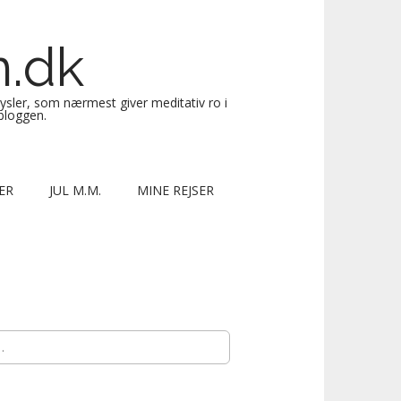
n.dk
sysler, som nærmest giver meditativ ro i
 bloggen.
ER
JUL M.M.
MINE REJSER