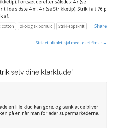
rikketip). Fortsæt derefter således: 4 r (se
til de sidste 4 m, 4 r (se Strikketip). Strik i alt 76 p
k af.
Share
c cotton
økologisk bomuld
Strikkeopskrift
Strik et ultralet sjal med tøset flæse →
trik selv dine klarklude
”
ade en lille klud kan gøre, og tænk at de bliver
kken på en når man forlader supermarkederne.