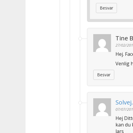
Besvar
Tine 
27/02/201
Hej. Fa
Venlig 
Besvar
Solvej
07/07/201
Hej Ditt
kan du 
lars