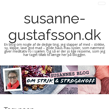
susanne-
gustafsson.dk
En blog om nogle af de dejlige ting, jeg slapper af med – strikke,
sy, klippe, lave god mad – gode haus-frau-sysler, som nærmest
giver meditativ ro i sjælen. Og så er der jo lige rejserne, som jeg
har taget tilløb til længe her på bloggen.
M
S
k
a
i
i
p
n
t
m
o
e
c
n
o
n
u