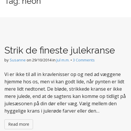
Tag:
neon
t
e
n
t
Strik de fineste julekranse
by
Susanne
on
29/10/2014
in
Jul m.m.
•
3 Comments
Vi er ikke til all in kravlenisser op og ned ad væggene
hjemme hos os, men vi kan godt lide, når pynten er lidt
mere lidt nedtonet. De bløde, strikkede kranse er ikke
mere julede, end at de sagtens kan komme op tidligt på
julesæsonen på din dør eller væg. Vælg mellem den
hyggelige krans i julerøde farver eller den…
Read more